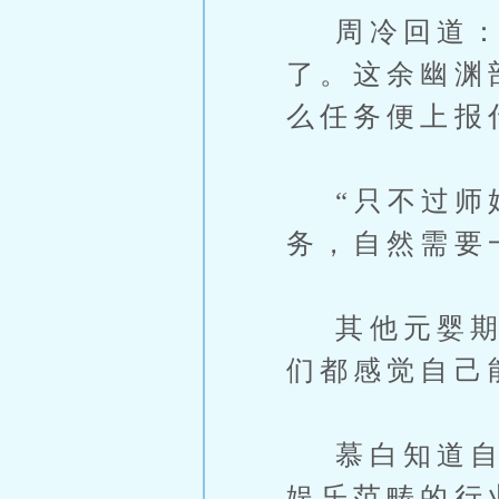
周冷回道：“
了。这余幽渊
么任务便上报
“只不过师姐
务，自然需要
其他元婴期的
们都感觉自己
慕白知道自己
娱乐范畴的行