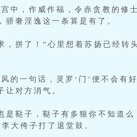
中，作威作福，令赤贪教的修士
，骄奢淫逸这一条算是有了。
，拼了！”心里想着苏扬已经转
的一句话，灵罗‘门’便不会有
子让对方消气。
是鞑子，鞑子有多狠你不知道么
”李大侉子打了退堂鼓。