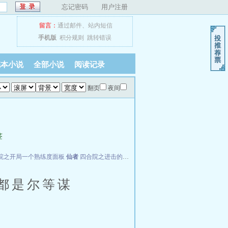
忘记密码
用户注册
留言：
通过邮件
、
站内短信
手机版
积分规则
跳转错误
完本小说
全部小说
阅读记录
翻页
夜间
签
院之开局一个熟练度面板
仙者
四合院之进击的何雨柱
FBI神探
都是尔等谋