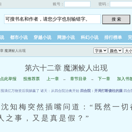
账号：
密码：
阁
搜 索
说
都市小说
穿越小说
网游小说
科幻小说
排行榜单
二章 魔渊鲛人出现
第六十二章 魔渊鲛人出现
点此举报
投推荐票
上一章
章节目录
下一章
加入书
←
→
：囤满亿万物资后我躺赢了
诸天：从四合院治禽开始
四合院：开局打断傻柱的腿
四合
知梅突然插嘴问道：“既然一切
人之事，又是真是假？”