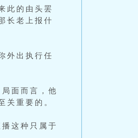
来此的由头罢
那长老上报什
你外出执行任
局面而言，他
至关重要的。
播这种只属于