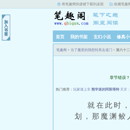
将笔趣阁快捷键下载到桌面
收藏笔趣
首页
我的书架
玄幻小说
修真小
笔趣阁
>
当了魔君的我想转系去道门
> 第六十
章节错误？
热门推荐：
玩家请上车
熊学派的阿斯塔特
天灾
就在此时，沈
划，那魔渊鲛