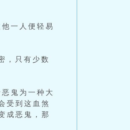
他一人便轻易
密，只有少数
恶鬼为一种大
会受到这血煞
变成恶鬼，那