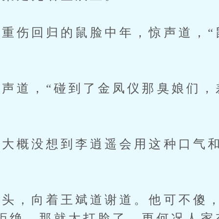
伤回归的鼠脸中年，惊声道，“
道，“碰到了金凤仪那臭娘们，
概没想到李逍遥会用这种口气和
。
，向着王斌道谢道。他可不傻，
拒绝，那就太打脸了。更何况人家