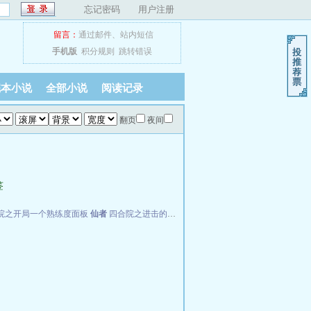
忘记密码
用户注册
留言：
通过邮件
、
站内短信
手机版
积分规则
跳转错误
完本小说
全部小说
阅读记录
翻页
夜间
签
院之开局一个熟练度面板
仙者
四合院之进击的何雨柱
FBI神探