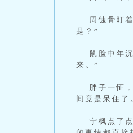
周蚀骨盯着重
是？”
鼠脸中年沉声
来。”
胖子一怔，大
间竟是呆住了
宁枫点了点头
的事情都直接