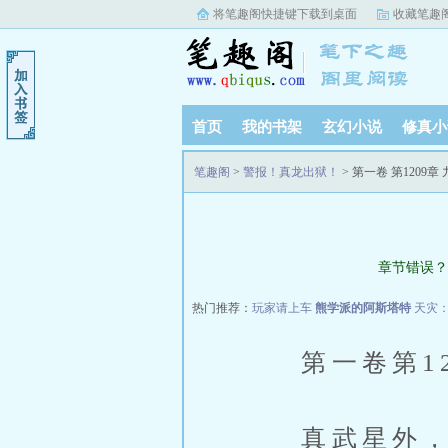
将笔趣阁快捷键下载到桌面
收藏笔趣
首页
我的书架
玄幻小说
修真小
笔趣阁
>
警报！真龙出狱！
> 第一卷 第1209章
章节错误？
热门推荐：
玩家请上车
熊学派的阿斯塔特
天灾
第一卷第120
真武星外，