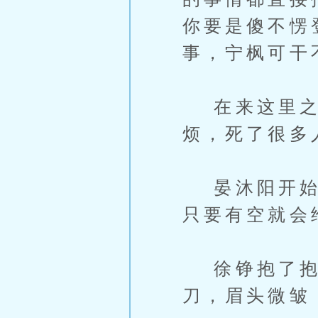
你要是傻不愣
事，宁枫可干
在来这里之
烦，死了很多
晏沐阳开始复
只要有空就会
徐铮抱了抱拳
刀，眉头微皱