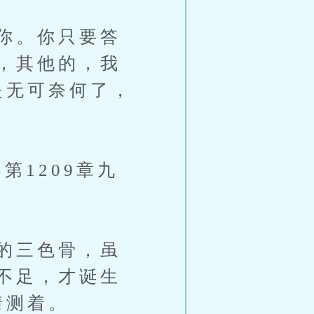
你。你只要答
，其他的，我
是无可奈何了，
1209章九
的三色骨，虽
不足，才诞生
猜测着。