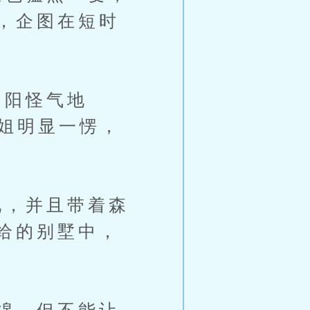
，企图在短时
阳怪气地
空姐明显一愣，
，并且带着森
给的别墅中，