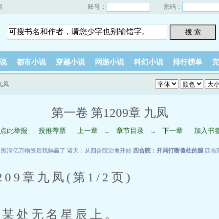
账号：
密码：
阁
搜 索
说
都市小说
穿越小说
网游小说
科幻小说
排行榜单
 九凤
第一卷 第1209章 九凤
点此举报
投推荐票
上一章
章节目录
下一章
加入书
←
→
：囤满亿万物资后我躺赢了
诸天：从四合院治禽开始
四合院：开局打断傻柱的腿
四合
9章九凤(第1/2页)
某处无名星辰上。