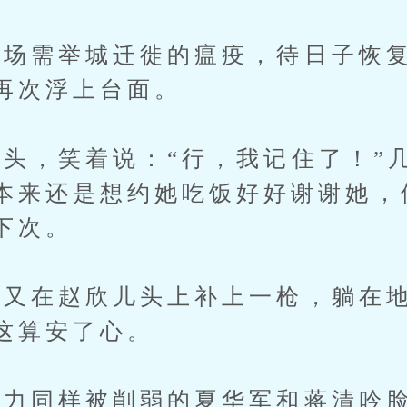
需举城迁徙的瘟疫，待日子恢复
再次浮上台面。
，笑着说：“行，我记住了！”
本来还是想约她吃饭好好谢谢她，
下次。
在赵欣儿头上补上一枪，躺在地
这算安了心。
同样被削弱的夏华军和蒋清吟脸