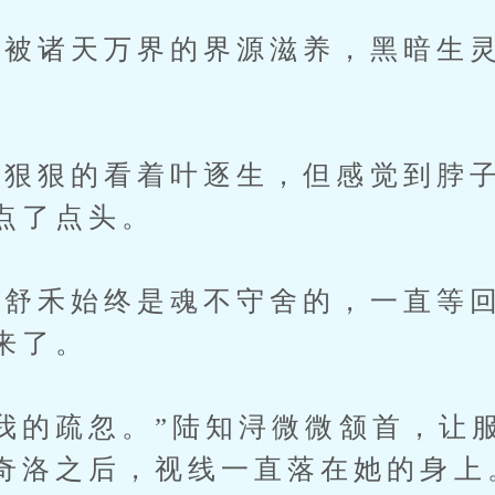
诸天万界的界源滋养，黑暗生灵
。
狠的看着叶逐生，但感觉到脖子
点了点头。
禾始终是魂不守舍的，一直等回
来了。
的疏忽。”陆知浔微微颔首，让
奇洛之后，视线一直落在她的身上