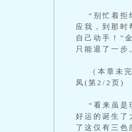
“别忙着拒绝
应我，到那时
自己动手！”
只能退了一步
（本章未完，
凤(第2/2页)
“看来虽是琉
好运的诞生了
了这仅有三色