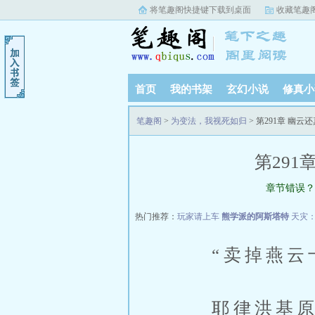
将笔趣阁快捷键下载到桌面
收藏笔趣
首页
我的书架
玄幻小说
修真小
笔趣阁
>
为变法，我视死如归
> 第291章 幽
第29
章节错误？
热门推荐：
玩家请上车
熊学派的阿斯塔特
天灾
“卖掉燕云十
耶律洪基原本