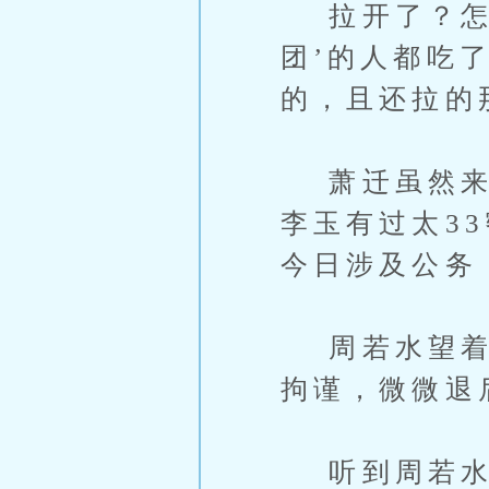
拉开了？怎么
团’的人都吃
的，且还拉的
萧迁虽然来霍
李玉有过太3
今日涉及公务
周若水望着立
拘谨，微微退
听到周若水的