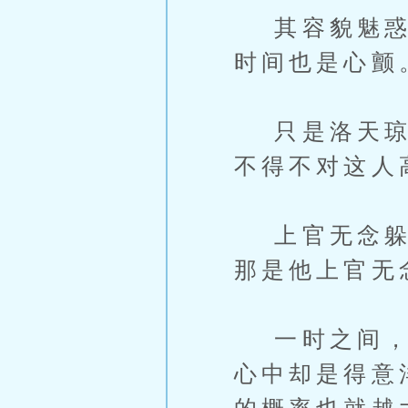
其容貌魅惑如
时间也是心颤
只是洛天琼敢
不得不对这人
上官无念躲在
那是他上官无
一时之间，半
心中却是得意