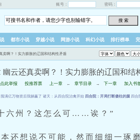
账号：
密码：
阁
搜 索
说
都市小说
穿越小说
网游小说
科幻小说
排行榜单
云还真卖啊？！实力膨胀的辽国和结构性矛盾
1章 幽云还真卖啊？！实力膨胀的辽国和结
点此举报
投推荐票
上一章
章节目录
下一章
加入书
←
→
：囤满亿万物资后我躺赢了
诸天：从四合院治禽开始
四合院：开局打断傻柱的腿
四合
六州？这怎么可……诶？”
还想说不可能，然而细细一琢磨