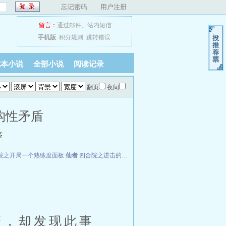
忘记密码
用户注册
留言：
通过邮件
、
站内短信
手机版
积分规则
跳转错误
完本小说
全部小说
阅读记录
翻页
夜间
构性矛盾
签
院之开局一个熟练度面板
仙者
四合院之进击的何雨柱
FBI神探
，却发现此事