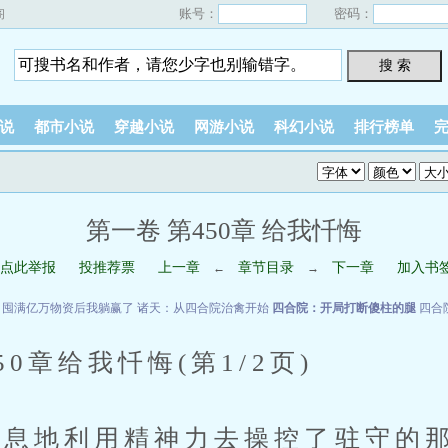
账号：
密码：
阁
搜 索
说
都市小说
穿越小说
网游小说
科幻小说
排行榜单
第一卷 第450章 给我忏悔
点此举报
投推荐票
上一章
章节目录
下一章
加入书
←
→
：囤满亿万物资后我躺赢了
诸天：从四合院治禽开始
四合院：开局打断傻柱的腿
四合
章给我忏悔(第1/2页)
地利用精神力去操控了驻守的那