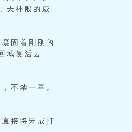
，天神般的威
凝固着刚刚的
回城复活去
，不禁一喜。
直接将宋成打