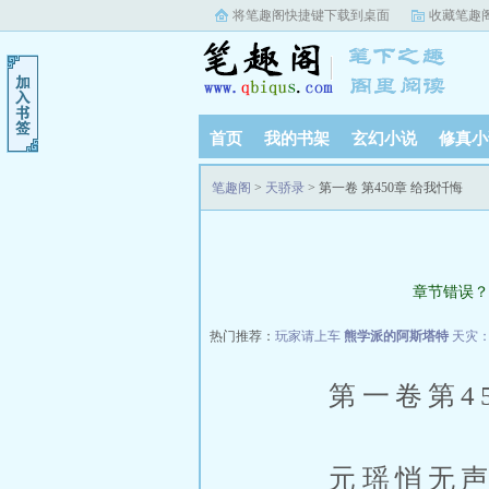
将笔趣阁快捷键下载到桌面
收藏笔趣
首页
我的书架
玄幻小说
修真小
笔趣阁
>
天骄录
> 第一卷 第450章 给我忏悔
章节错误？
热门推荐：
玩家请上车
熊学派的阿斯塔特
天灾
第一卷第450
元瑶悄无声息