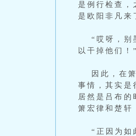
是例行检查，
是欧阳非凡来
“哎呀，别墨
以干掉他们！
因此，在箫宏
事情，其实是
居然是吕布的
箫宏律和楚轩
“正因为如此