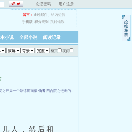
忘记密码
用户注册
留言：
通过邮件
、
站内短信
手机版
积分规则
跳转错误
完本小说
全部小说
阅读记录
翻页
夜间
签
院之开局一个熟练度面板
仙者
四合院之进击的何雨柱
FBI神探
几人，然后和