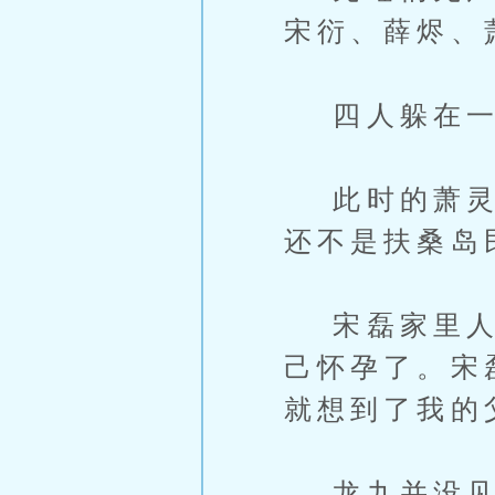
宋衍、薛烬、
四人躲在一
此时的萧灵朝
还不是扶桑岛
宋磊家里人当
己怀孕了。宋
就想到了我的
龙九并没见过