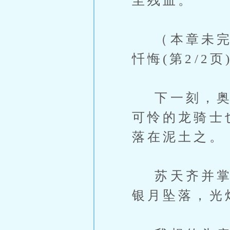
至残血。
（本章未完，
忏悔(第2/2页
下一刻，奥古
可怜的龙骑士
落在泥土之。
苏天齐并掌为
银月坠落，光