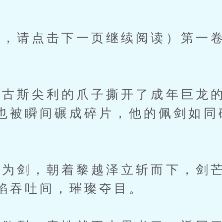
请点击下一页继续阅读）第一卷第
)
斯尖利的爪子撕开了成年巨龙的
也被瞬间碾成碎片，他的佩剑如同
剑，朝着黎越泽立斩而下，剑芒
焰吞吐间，璀璨夺目。