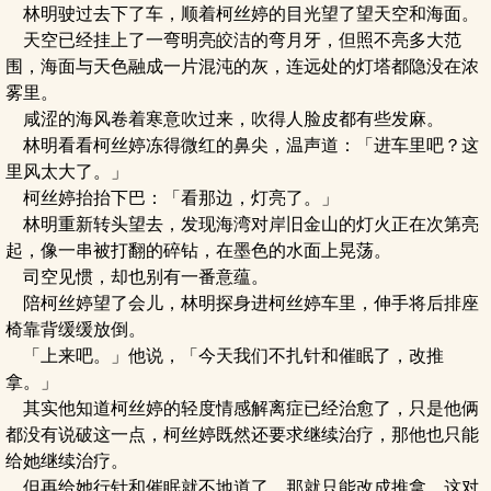
林明驶过去下了车，顺着柯丝婷的目光望了望天空和海面。
天空已经挂上了一弯明亮皎洁的弯月牙，但照不亮多大范
围，海面与天色融成一片混沌的灰，连远处的灯塔都隐没在浓
雾里。
咸涩的海风卷着寒意吹过来，吹得人脸皮都有些发麻。
林明看看柯丝婷冻得微红的鼻尖，温声道：「进车里吧？这
里风太大了。」
柯丝婷抬抬下巴：「看那边，灯亮了。」
林明重新转头望去，发现海湾对岸旧金山的灯火正在次第亮
起，像一串被打翻的碎钻，在墨色的水面上晃荡。
司空见惯，却也别有一番意蕴。
陪柯丝婷望了会儿，林明探身进柯丝婷车里，伸手将后排座
椅靠背缓缓放倒。
「上来吧。」他说，「今天我们不扎针和催眠了，改推
拿。」
其实他知道柯丝婷的轻度情感解离症已经治愈了，只是他俩
都没有说破这一点，柯丝婷既然还要求继续治疗，那他也只能
给她继续治疗。
但再给她行针和催眠就不地道了，那就只能改成推拿，这对