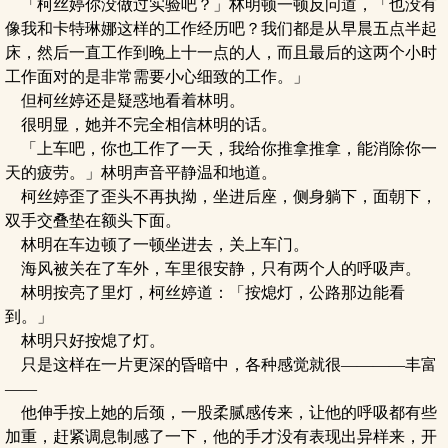
「柯丝婷你没做过实验吧？」林明顿一顿反问道，「也没有
像我和卡特琳娜这样的工作经历吧？我们都是从早晨五点半起
床，然后一直工作到晚上十一点的人，而且最后的这两个小时
工作面对的是非常需要小心细致的工作。」
但柯丝婷还是疑惑地看着林明。
很明显，她并不完全相信林明的话。
「上车吧，你也工作了一天，我给你推拿推拿，能消除你一
天的疲劳。」林明声音平静温和地道。
柯丝婷歪了歪头不再执拗，坐进后座，侧身躺下，面朝下，
双手交叠垫在额头下面。
林明在车边顿了一顿坐进去，关上车门。
海风被关在了车外，车里很安静，只有两个人的呼吸声。
林明按亮了里灯，柯丝婷道：「按熄灯，公路那边能看
到。」
林明只好按熄了灯。
只是这样在一片更深的昏暗中，各种感觉就很————丰富
——
他伸手按上她的后颈，一股柔腻感传来，让他的呼吸都有些
加重，赶紧调息制感了一下，他的手才没有表现出异样来，开