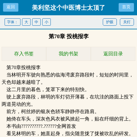
美利坚这个中医博士太顶了
返回
首页
字体：
大
中
小
护眼
关灯
第70章 投桃报李
存入书签
我的书架
返回目录
第70章投桃报李
当林明开车驶向熟悉的临海湾废弃路段时，短短的时间里，
天色却越来越暗了。
这二月里的暮色，笼罩下来的特别快。
驶上废弃路段，林明的车灯切开薄暮，在坑洼的路面上投下
两道晃动的光。
前方，柯丝婷的银灰色轿车静静停在路肩。
她倚在车头，深灰色风衣被风掀起一角，贴在纤细的背上。
本书由??????????.??????全网首发
看见林明的车，她直起身，指尖随意拢了拢被吹乱的碎发。