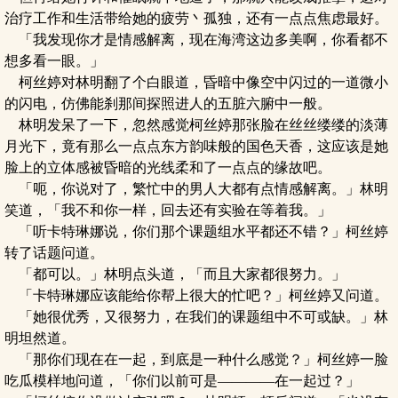
治疗工作和生活带给她的疲劳丶孤独，还有一点点焦虑最好。
「我发现你才是情感解离，现在海湾这边多美啊，你看都不
想多看一眼。」
柯丝婷对林明翻了个白眼道，昏暗中像空中闪过的一道微小
的闪电，仿佛能刹那间探照进人的五脏六腑中一般。
林明发呆了一下，忽然感觉柯丝婷那张脸在丝丝缕缕的淡薄
月光下，竟有那么一点点东方韵味般的国色天香，这应该是她
脸上的立体感被昏暗的光线柔和了一点点的缘故吧。
「呃，你说对了，繁忙中的男人大都有点情感解离。」林明
笑道，「我不和你一样，回去还有实验在等着我。」
「听卡特琳娜说，你们那个课题组水平都还不错？」柯丝婷
转了话题问道。
「都可以。」林明点头道，「而且大家都很努力。」
「卡特琳娜应该能给你帮上很大的忙吧？」柯丝婷又问道。
「她很优秀，又很努力，在我们的课题组中不可或缺。」林
明坦然道。
「那你们现在在一起，到底是一种什么感觉？」柯丝婷一脸
吃瓜模样地问道，「你们以前可是————在一起过？」