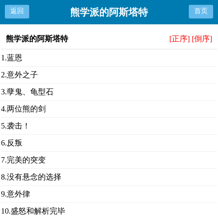
熊学派的阿斯塔特
返回
首页
熊学派的阿斯塔特
[正序]
[倒序]
1.蓝恩
2.意外之子
3.孽鬼、龟型石
4.两位熊的剑
5.袭击！
6.反叛
7.完美的突变
8.没有悬念的选择
9.意外律
10.盛怒和解析完毕