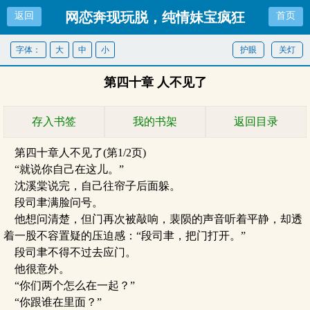
网恋奔现玩脱，纯情妹宝疯狂
返回
首页
死遁
字体：
大
中
小
护眼
关灯
第四十章 人不见了
存入书签
我的书架
返回目录
第四十章人不见了(第1/2页)
“就说你自己在这儿。”
沈溪棠说完，自己往帘子后面躲。
段司聿满脸问号。
他想问清楚，但门再次被敲响，裴陨的声音听着平静，却透
着一股不容置疑的压迫感：“段司聿，把门打开。”
段司聿不得不过去应门。
他很意外。
“你们两个怎么在一起？”
“你跟谁在里面？”