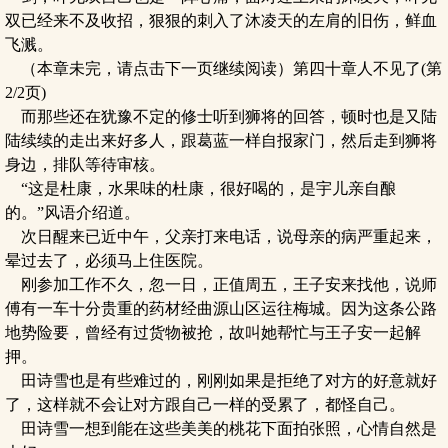
双已经来不及收招，狠狠的刺入了沐凌天的左肩的旧伤，鲜血
飞溅。
（本章未完，请点击下一页继续阅读）第四十章人不见了(第
2/2页)
而那些还在犹豫不定的修士听到狮将的回答，顿时也是又陆
陆续续的走出来好多人，跟葛蓝一样自报家门，然后走到狮将
身边，排队等待审核。
“这是杜康，水果味的杜康，很好喝的，是宇儿亲自酿
的。”风语介绍道。
次日醒来已近中午，父亲打来电话，说母亲的病严重起来，
晕过去了，必须马上住医院。
刚参加工作不久，忽一日，正值周五，王子安来找他，说师
傅有一车十分贵重的药材经曲源山区运往梅城。因为这条公路
地势险要，曾经有过货物被抢，故叫她帮忙与王子安一起解
押。
田诗雪也是有些难过的，刚刚如果是拒绝了对方的好意就好
了，这样就不会让对方跟自己一样的受累了，都怪自己。
田诗雪一想到能在这些美美的桃花下面拍张照，心情自然是