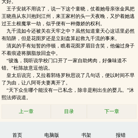
大好。
王子安就不用说了，说一下这个童晓，仗着她母亲张金凤把
王晓燕从东川抱到江州，来王家村的头一天夜晚，又护着她逃
过王土根魔掌一劫，似乎便有一种撒娇的权利。
九千流如今还被关在天牢之中？虽然知道童天心这话里必然
有陷阱，但是花囹罗还是立刻盘算起救九千流的事来。
清岚的手有短暂的停顿，瞧着花囹罗眉目含笑，他偏过身子
不着痕迹将胭脂放回盒中。
“骏逸，我听说学校门口开了一家自助烤肉，好像味道不
错。”杜陈故意逗他说。
皇太后说完，又拉着郭络罗秋思说了几句话，便以时间不早
了为由，让八阿哥夫妻离开了。
“天下众生哪个能没有一己私念，除非是刚出生的婴儿。”沐
熙法师说道。
上一章
目录
下一章
首页
电脑版
书架
报错