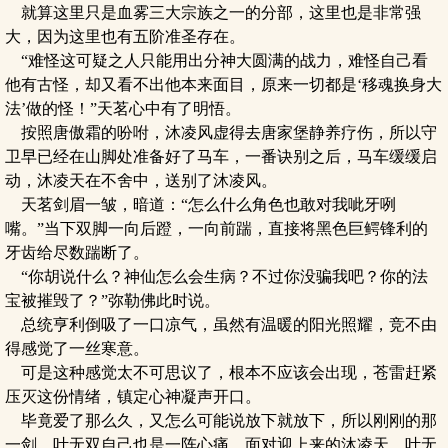
就算这里只是血雾三大宗族之一的分部，这里也是非常强
大，因为这里也有五阶准圣存在。
“难怪这可疑之人只能用出分神大圆满的战力，难怪自己看
他有古怪，却又看不出他本来面目，原来一切都是‘移魂换身大
法’做的怪！”天茗心中有了明悟。
按照唐傲霜的吩咐，沐凌风虚得去唐家堡静养疗伤，所以守
卫早已经在山脚处准备好了马车，一番诀别之后，马车缓缓启
动，沐凌天在不舍中，送别了沐凌风。
天茗剑眉一皱，暗道：“怎么什么角色也敢对我呲牙咧
嘴。”当下双脚一向后蹬，一向前踹，直接将黑色巨鳄锋利的
牙齿给尽数踹断了。
“你胡说什么？神仙怎么会生病？不过你没骗我吧？你的法
宝被摧毁了？”弥勒佛此时说。
总统亨利倒吸了一口凉气，虽然有温暖的阳光照耀，竞不由
得感觉了一丝寒意。
可是这种感觉太不可思议了，根本不应该会出现，苍雷赶紧
压灭这份情绪，镇定心神凝声开口。
毕竟爱了那么久，又怎么可能说放下就放下，所以刚刚的那
一剑，叶无双自己也是一阵心痛，面对迎上来的沐凌天，叶无