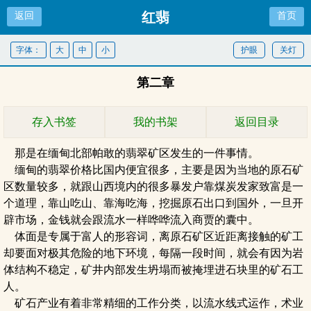
红翡
返回
首页
字体：
大
中
小
护眼
关灯
第二章
存入书签
我的书架
返回目录
那是在缅甸北部帕敢的翡翠矿区发生的一件事情。
缅甸的翡翠价格比国内便宜很多，主要是因为当地的原石矿
区数量较多，就跟山西境内的很多暴发户靠煤炭发家致富是一
个道理，靠山吃山、靠海吃海，挖掘原石出口到国外，一旦开
辟市场，金钱就会跟流水一样哗哗流入商贾的囊中。
体面是专属于富人的形容词，离原石矿区近距离接触的矿工
却要面对极其危险的地下环境，每隔一段时间，就会有因为岩
体结构不稳定，矿井内部发生坍塌而被掩埋进石块里的矿石工
人。
矿石产业有着非常精细的工作分类，以流水线式运作，术业