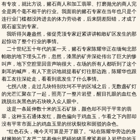
有专攻，就比方说，赌石商人和加工翡翠、打磨抛光的商人完
全是两个毫不相干的行业。我面前的赌石专家在当年也只是个
连行业门槛都没跨进去的体力劳动者，后来阴差阳错，才成了
观石鉴宝的专家。
我听得兴趣盎然，催促秃顶专家赶紧讲讲帕敢矿区发生的那
起惊动了整个行业的事情。
二十世纪五十年代的某一天，赌石专家陈耀华正在缅甸北部
帕敢的地下埋头工作，忽然，漆黑的矿井深处传出了巨大的惨
叫声，地下空腔里回音声响很大，在场的所有人都听到了这个
刺耳的喊声，有人下意识地就提着矿灯往那边跑，陈耀华也跟
着工友往深处走，看看到底发生了什么事情。
七拐八绕，走过几块特别坎坷不平的区域之后，无数盏矿灯
的光芒汇聚在了一起，照亮了一整片岩壁，醒目扎眼的血红色
跳脱出灰黑色的石块映入众人眼中。
这是一条延伸数十米的玉石矿脉，颜色却不同于平常的翡
翠，这种玉石通体发红，颜色偏向于鸡血玉，乍看之下内部却
没有平常市面上的鸡血玉里的丝状裂纹和斑驳的杂色。
“红色石头，俺今天可算是开了眼了。”站在陈耀华旁边的身
材臃肿的工友严二笑着伸出肥硕的猪手摩挲着嵌入岩壁中的玉