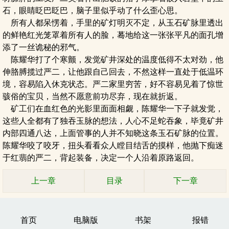
石，眼睛眨巴眨巴，脑子里似乎动了什么歪心思。
所有人都呆愣着，手里的矿灯明灭不定，从玉石矿脉里透出
的鲜艳红光笼罩着所有人的脸，蓦地给这一张张平凡的面孔增
添了一丝诡秘的邪气。
陈耀华打了个寒颤，发觉矿井深处的温度低得不太对劲，他
伸胳膊揽过严二，让他跟自己回去，不然这样一直处于低温环
境，容易陷入休克状态。严二家里穷苦，好不容易见着了惊世
骇俗的宝贝，当然不愿意前功尽弃，现在就折返。
矿工们在血红色的光影里面面相觑，陈耀华一下子就发觉，
这些人全都有了独吞玉脉的想法，人心不足蛇吞象，毕竟矿井
内部四通八达，上面管事的人并不知晓这条玉石矿脉的位置。
陈耀华咬了咬牙，扭头看看众人瞠目结舌的摸样，他抛下痴迷
于红翡的严二，背起装备，决定一个人沿着原路返回。
上一章
目录
下一章
首页
电脑版
书架
报错