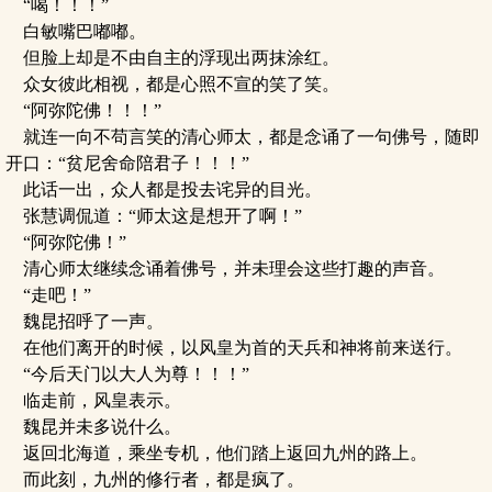
“喝！！！”
白敏嘴巴嘟嘟。
但脸上却是不由自主的浮现出两抹涂红。
众女彼此相视，都是心照不宣的笑了笑。
“阿弥陀佛！！！”
就连一向不苟言笑的清心师太，都是念诵了一句佛号，随即
开口：“贫尼舍命陪君子！！！”
此话一出，众人都是投去诧异的目光。
张慧调侃道：“师太这是想开了啊！”
“阿弥陀佛！”
清心师太继续念诵着佛号，并未理会这些打趣的声音。
“走吧！”
魏昆招呼了一声。
在他们离开的时候，以风皇为首的天兵和神将前来送行。
“今后天门以大人为尊！！！”
临走前，风皇表示。
魏昆并未多说什么。
返回北海道，乘坐专机，他们踏上返回九州的路上。
而此刻，九州的修行者，都是疯了。