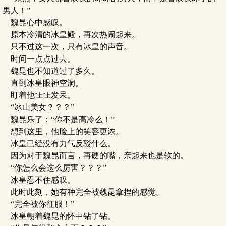
男人！”
魏昆心中感叹。
原本冷清的冰皇殿，再次热闹起来。
只不过这一次，只有冰皇的声音。
时间一点点过去。
魏昆也不知道过了多久。
直到冰皇眼神空洞。
盯着他怔怔发呆。
“冰山美女？？？”
魏昆乐了：“你不是高冷么！”
想到这里，他脸上的笑容更浓。
冰皇已经没有力气反驳什么。
因为对于魏昆而言，再硬的嘴，亲起来也是软的。
“你怎么会这么厉害？？？”
冰皇忍不住感叹。
此时此刻，她有种完全被魏昆拿捏的感觉。
“完全被你征服！”
冰皇朝着魏昆的怀中钻了钻。