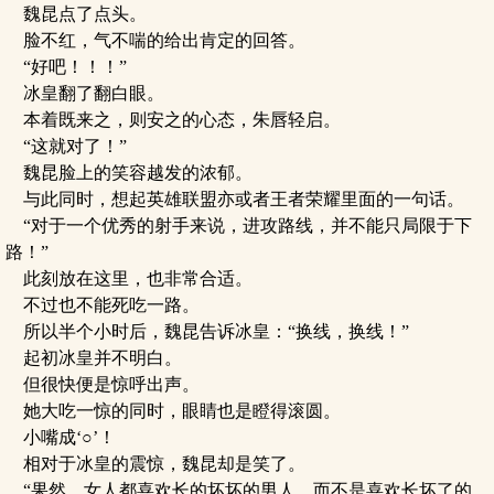
魏昆点了点头。
脸不红，气不喘的给出肯定的回答。
“好吧！！！”
冰皇翻了翻白眼。
本着既来之，则安之的心态，朱唇轻启。
“这就对了！”
魏昆脸上的笑容越发的浓郁。
与此同时，想起英雄联盟亦或者王者荣耀里面的一句话。
“对于一个优秀的射手来说，进攻路线，并不能只局限于下
路！”
此刻放在这里，也非常合适。
不过也不能死吃一路。
所以半个小时后，魏昆告诉冰皇：“换线，换线！”
起初冰皇并不明白。
但很快便是惊呼出声。
她大吃一惊的同时，眼睛也是瞪得滚圆。
小嘴成‘○’！
相对于冰皇的震惊，魏昆却是笑了。
“果然，女人都喜欢长的坏坏的男人，而不是喜欢长坏了的