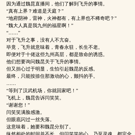
因为通过魏昆直播间，他们了解到飞升的事情。
“真有上界？难道是天庭？”
“地府阴神，雷神，火神都有，有上界也不稀奇吧？”
“魏大人真是我九州的福星啊！”
“……”
对于飞升之事，没有人不亢奋。
毕竟，飞升就意味着，青春永驻，长生不老。
即便对于十佬这些九州高层，都是致命的诱惑。
他们想要询问魏昆关于飞升的事情。
但又担心过于明显，生怕引起魏昆的反感。
最终，只能按捺住那激动的心，颤抖的手。
……
“等到了汉武机场，你就回家吧！”
飞机上，魏昆告诉闫笑笑。
“谢谢您！”
闫笑笑满脸感激。
但眼底闪过一丝失落。
这意味着，她要和魏昆分别了。
纵然相处的时间并不长，但闫笑笑的心，乃至灵魂，都完全