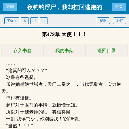
夜钓钓浮尸，我却扛回逃跑的
返回
首页
女尸
字体：
大
中
小
护眼
关灯
第479章 天使！！！
存入书签
我的书架
返回目录
……
“这真的可以？？？”
冰皇有些迟疑。
虽说她是绝世强者，天门二皇之一，当代无敌者，实力逆
天。
但也有短板。
起码对于眼前的事情，就懵懂无知。
所以对于魏老师的话，将信将疑。
一副‘我读书少，你别骗我！’的神情。
“当然！！！”