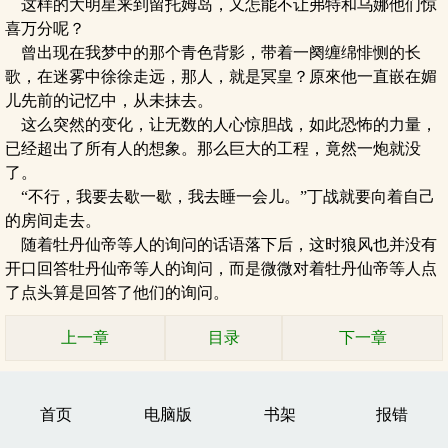
这样的大明星来到留托姆岛，又怎能不让弗特和乌娜他们惊
喜万分呢？
曾出现在我梦中的那个青色背影，带着一阕缠绵悱恻的长
歌，在迷雾中徐徐走远，那人，就是冥皇？原來他一直嵌在媚
儿先前的记忆中，从未抹去。
这么突然的变化，让无数的人心惊胆战，如此恐怖的力量，
已经超出了所有人的想象。那么巨大的工程，竟然一炮就没
了。
“不行，我要去歇一歇，我去睡一会儿。”丁战就要向着自己
的房间走去。
随着牡丹仙帝等人的询问的话语落下后，这时狼风也并没有
开口回答牡丹仙帝等人的询问，而是微微对着牡丹仙帝等人点
了点头算是回答了他们的询问。
上一章
目录
下一章
首页
电脑版
书架
报错