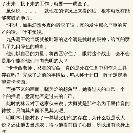
了出来，接下来的工作，就要一一调查了。
虽然说。。。。。就现在的情况上来看的话，根本就没有能
够突破的地方。
“不过，如果幻想乡真的毁灭了话，真的发生那么严重的灾
难的话。”叶不负说。
九头霸王蛇当场就被叶源的这个满是挑衅的眼神，给气的喷
出了九口绿色的鲜血。
他们以自己的力量，将西区守住了，眼前这个战士，会不会
是那个能将他们带向光明的人？
“卡卡西老师，忍者的宿命，真的是死在任务中和作为工具
存在吗？”完成了之前的事情后，鸣人终于开口，眸子定定地
望着卡卡西。
而接下来的画面，晓美焰的想象里，她将过去的自己一个一
个的捶扁，意寓她否定过去的自己。
此时的林云对于这家伙来说，大概就是那种名为千里传音的
神技，只闻其声而不见其人吧。
明明木叶隐村多了一尊堪比初代的存在，为什么就是没人
说？还让他去当炮灰，得亏他提前留了心眼，所以没有亲身上
阵。