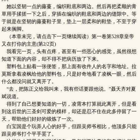
她以坚韧一点的藤蔓，编织鞋底和两边。然后再把柔顺的青
草用手揉搓一下之后，穿插在编织的鞋底和两边的缝隙中。等
于就是在坚韧的藤蔓鞋子里，垫上一层柔和的鞋垫，不至于穿
起来搁脚。
（本章未完，请点击下一页继续阅读）第一卷第528章皇帝
又在打你的主意(第2/2页)
我看完一页，头有点疼，甚至有一些恶心的感觉，虽然很想
知道下面的内容，却不得不把病历放了下来。
塑料包上贴着一张便签，那上面有收件人的名字和地址。拉
莫斯拿着凌枫给他的塑料包，只是好奇地看了凌枫一眼，然后
什么都没问就又离开了。
“去，把陈正义给我叫来，我有些话要跟他说。”聂天齐对夏
斌说道。
得到了自己想要知道的一切，凌霄本打算就此离开，但是看
到这后世的三圣剑可爱的模样，却还是忍不住在此多停留了一
天，帮助他们好好的锻炼了一次。
白宝国是个玩弄人心的好手，但跟吴师爷相比，他顶多只能
跟吴师爷打个平手罢了。