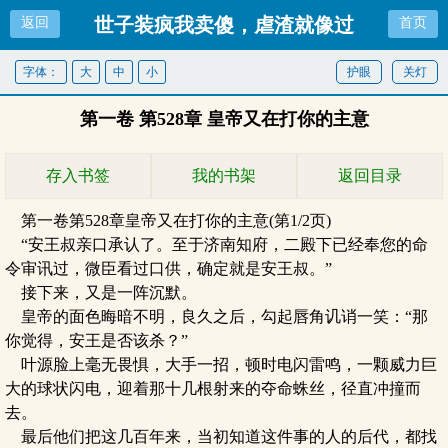
世子装疯我卖傻，虐渣就像过
返回
首页
家家
字体：
大
中
小
护眼
关灯
第一卷 第528章 皇帝又在打你的主意
存入书签
我的书架
返回目录
第一卷第528章皇帝又在打你的主意(第1/2页)
“安王叔亲口承认了。至于济南知府，二殿下已经奉您的命
令审讯过，微臣看过口供，确定就是安王叔。”
接下来，又是一阵沉默。
皇帝的面色晦暗不明，良久之后，勾起唇角讥诮一笑：“那
你觉得，安王是否该杀？”
叶源脸上毫无畏惧，大手一招，顿时电闪雷鸣，一颗威力巨
大的球状闪电，迎着那十几根射来的夺命蛛丝，径直冲撞而
去。
最后他们把这几百年来，当初知道这件事的人的后代，都找