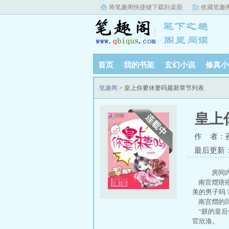
将笔趣阁快捷键下载到桌面
收藏笔趣
首页
我的书架
玄幻小说
修真小
笔趣阁
> 皇上你要休妻吗最新章节列表
皇上
作 者：
最后更新：20
房间内
南宫熠痞痞
美的男子吗？
南宫熠的回
“朕的皇后
官欣洛。