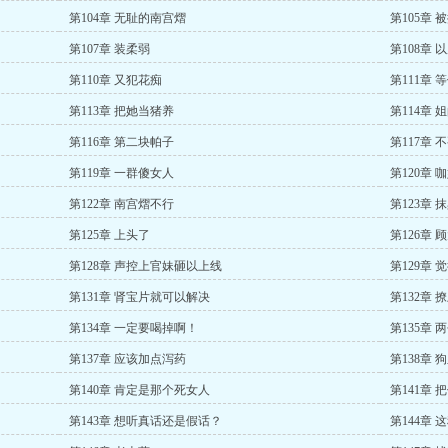
第104章 无耻的南宫熠
第105章 
第107章 装柔弱
第108章
第110章 又犯花痴
第111章
第113章 把她当猪养
第114章
第116章 第二块帕子
第117章
第119章 一群傻女人
第120章
第122章 南宫熠不行
第123章 
第125章 上头了
第126章
第128章 声控上官妹砸以上线
第129章
第131章 肾宝片就可以解决
第132章 
第134章 一定要喝掉啊！
第135章 
第137章 应该加点泻药
第138章
第140章 肯定是那个死女人
第141章
第143章 想听真话还是假话？
第144章