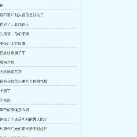
被揍
 以后不要和别人说你是我儿子
 等伤好了，就找你玩
 姐的痛苦，你们不懂
 不要提起上官欣洛
 咖妃妹妹带脑子了
抹黑南宫熠
 顾太医称霸后宫
 觉得叫你顾美人更符合你的气质
撩上瘾了
两个祖宗
 狗皇帝的身体那么弱
 把你绿了？还是和别的男人跑了
 这种脾气在她们那里娶不到媳妇