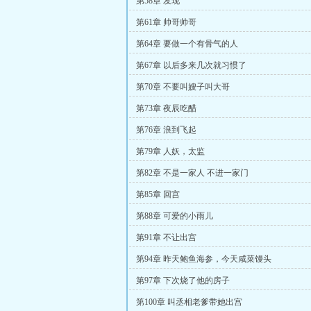
第58章 发现
第61章 帅哥帅哥
第64章 要做一个有骨气的人
第67章 以后多来几次就习惯了
第70章 不要叫嫂子叫大哥
第73章 夜辰吃醋
第76章 浪到飞起
第79章 人妖，太监
第82章 不是一家人 不进一家门
第85章 回宫
第88章 可爱的小雨儿
第91章 不让出宫
第94章 昨天鲍鱼海参，今天咸菜馒头
第97章 下次烧了他的房子
第100章 叫丞相老爹带她出宫