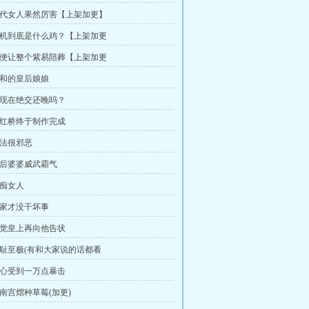
 古代女人果然厉害【上架加更】
 手机到底是什么鸡？【上架加更
 那便让整个紫易陪葬【上架加更
 温和的皇后娘娘
 ，现在绝交还晚吗？
 网红桥终于制作完成
想法很邪恶
 太后婆婆威武霸气
白痴女人
 人家才没干坏事
 感觉皇上再向他告状
 无耻至极(有和大家说的话都看
 内心受到一万点暴击
给南宫熠种草莓(加更)