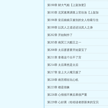
第190章 财大气粗【上架加更】
第193章 北冥素离调查上官欣洛【上架加
第196章 皇后娘娘又被别的女人给吸引住
第199章 以其人之道还还治其人之身
第202章 开始制作了
第205章 南冥三大醋王之一
第208章 太后婆婆要开始耍宝了
第211章 拿着这个出不了宫
第214章 太后果然是太后
第217章 皇上大人嘴又贱了
第220章 南宫熠在玩心机
第223章 都是假象
第226章 心情很不爽后果很严重
第229章 心好累（给咱读者群新来的宝贝