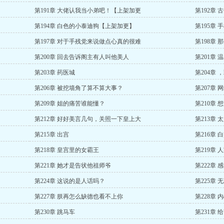
第191章 大佬认我当小弟吧！【上架加更
第192章
第194章 白色的小泰迪狗【上架加更】
第195章
第197章 对于手残党来说做点心真的很难
第198章
第200章 回去告诉阁主有人叫他美人
第201章
第203章 药医城
第204章
第206章 被挖墙角了算不算大事？
第207章
第209章 姐的痛苦谁能懂？
第210章 
第212章 好好美言几句，关照一下皇上大
第213章
第215章 出宫
第216章 
第218章 皇宫里的女霸王
第219章
第221章 她才是告状他祖师爷
第222章
第224章 这说的是人话吗？
第225章
第227章 朕再怎么缺德也看不上你
第228章
第230章 跳马车
第231章 