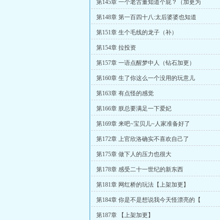
第145章 一个老古董知道个屁？（加更为
第148章 第一百四十八:太后婆婆也知道
第151章 生个毛线的龙子（补）
第154章 拉投资
第157章 一语点醒梦中人（钻石加更）
第160章 生了你这么一个没用的玩意儿
第163章 有点怪的感觉
第166章 朕总要满足一下爱妃
第169章 来吧~宝贝儿~人家准备好了
第172章 上官欣洛确实不喜欢自己了
第175章 做下人的压力也很大
第178章 感受二十一世纪的新东西
第181章 网红桥的玩法【上架加更】
第184章 你是不是想说我今天怪漂亮的【
第187章 【上架加更】