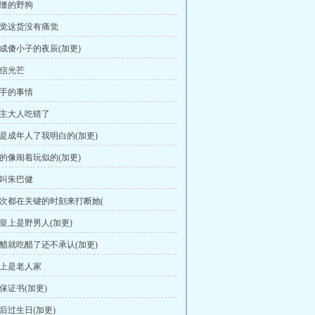
脱缰的野狗
 感觉这货没有痛觉
笑成傻小子的夜辰(加更)
自信光芒
棘手的事情
 帮主大人吃错了
 都是成年人了我明白的(加更)
长的像闹着玩似的(加更)
我叫朱巴健
 每次都在关键的时刻来打断她(
说皇上是野男人(加更)
 吃醋就吃醋了还不承认(加更)
皇上是老人家
写保证书(加更)
太后过生日(加更)