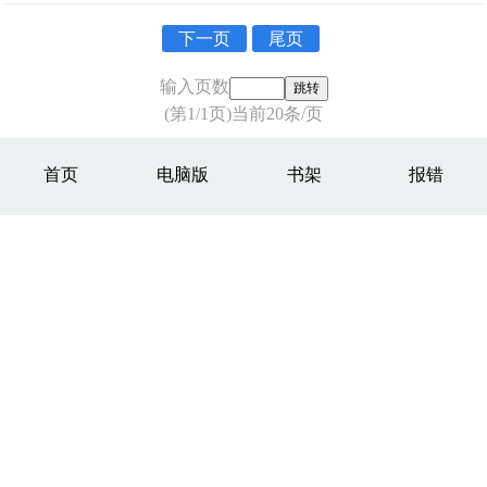
下一页
尾页
输入页数
(第1/1页)当前20条/页
首页
电脑版
书架
报错