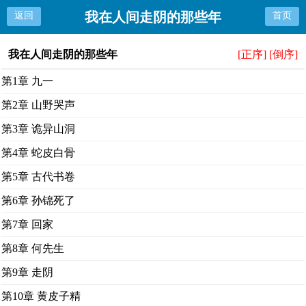
我在人间走阴的那些年
返回
首页
我在人间走阴的那些年
[正序]
[倒序]
第1章 九一
第2章 山野哭声
第3章 诡异山洞
第4章 蛇皮白骨
第5章 古代书卷
第6章 孙锦死了
第7章 回家
第8章 何先生
第9章 走阴
第10章 黄皮子精