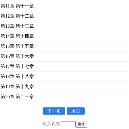
第11章 第十一章
第12章 第十二章
第13章 第十三章
第14章 第十四章
第15章 第十五章
第16章 第十六章
第17章 第十七章
第18章 第十八章
第19章 第十九章
第20章 第二十章
下一页
尾页
输入页数