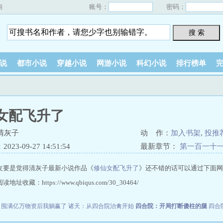
账号：
密码：
阁
搜 索
说
都市小说
穿越小说
网游小说
科幻小说
排行榜单
女配飞升了
清灰子
动 作：
加入书架
,
投推
23-09-27 14:51:54
最新章节：
第一百一十一
友要是觉得清灰子最新小说作品《
修仙女配飞升了
》还不错的话可以通过下面网
地址收藏：https://www.qbiqus.com/30_30464/
：囤满亿万物资后我躺赢了
诸天：从四合院治禽开始
四合院：开局打断傻柱的腿
四合