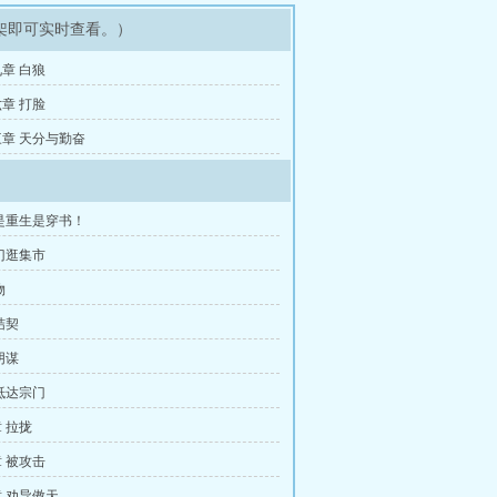
架即可实时查看。）
章 白狼
章 打脸
章 天分与勤奋
是重生是穿书！
门逛集市
物
结契
阴谋
抵达宗门
 拉拢
 被攻击
 劝导傲天