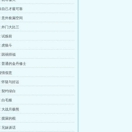
靠自己才最可靠
 意外捡漏空间
 外门大比三
 试炼前
 虎狼斗
 因祸得福
 普通的金丹修士
虚情假意
 怀疑与好运
 契约绿白
 白毛猴
 大战月极熊
 搅屎的棍
 兄妹谈话