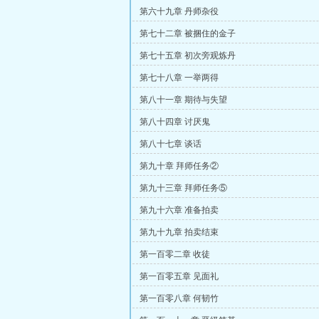
第六十九章 丹师杂役
第七十二章 被捆住的金子
第七十五章 初次旁观炼丹
第七十八章 一举两得
第八十一章 期待与失望
第八十四章 讨厌鬼
第八十七章 谈话
第九十章 拜师任务②
第九十三章 拜师任务⑤
第九十六章 准备拍卖
第九十九章 拍卖结束
第一百零二章 收徒
第一百零五章 见面礼
第一百零八章 何韧竹