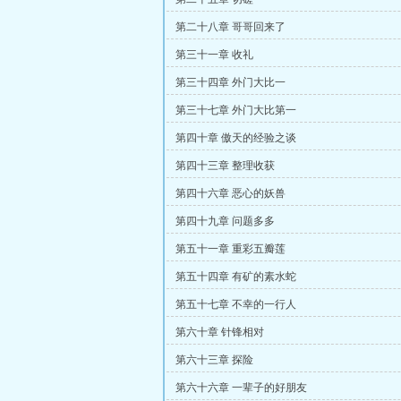
第二十八章 哥哥回来了
第三十一章 收礼
第三十四章 外门大比一
第三十七章 外门大比第一
第四十章 傲天的经验之谈
第四十三章 整理收获
第四十六章 恶心的妖兽
第四十九章 问题多多
第五十一章 重彩五瓣莲
第五十四章 有矿的素水蛇
第五十七章 不幸的一行人
第六十章 针锋相对
第六十三章 探险
第六十六章 一辈子的好朋友