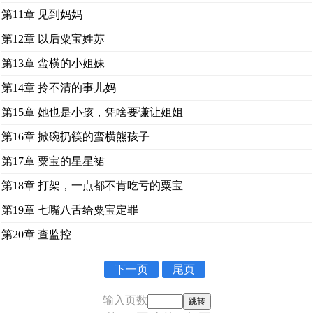
第11章 见到妈妈
第12章 以后粟宝姓苏
第13章 蛮横的小姐妹
第14章 拎不清的事儿妈
第15章 她也是小孩，凭啥要谦让姐姐
第16章 掀碗扔筷的蛮横熊孩子
第17章 粟宝的星星裙
第18章 打架，一点都不肯吃亏的粟宝
第19章 七嘴八舌给粟宝定罪
第20章 查监控
下一页
尾页
输入页数