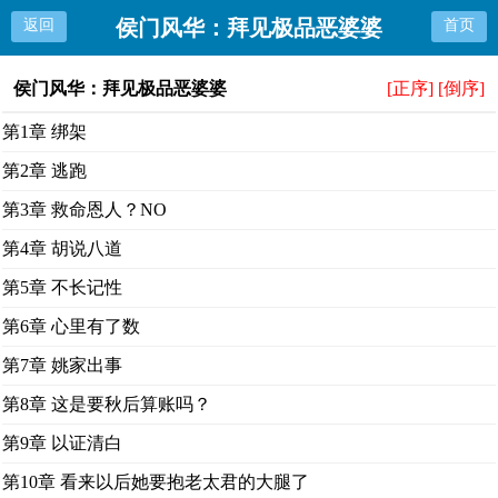
侯门风华：拜见极品恶婆婆
返回
首页
侯门风华：拜见极品恶婆婆
[正序]
[倒序]
第1章 绑架
第2章 逃跑
第3章 救命恩人？NO
第4章 胡说八道
第5章 不长记性
第6章 心里有了数
第7章 姚家出事
第8章 这是要秋后算账吗？
第9章 以证清白
第10章 看来以后她要抱老太君的大腿了