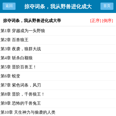
掠夺词条，我从野兽进化成大
返回
首页
帝
掠夺词条，我从野兽进化成大帝
[正序]
[倒序]
第1章 穿越成为一头野狼
第2章 百兽狼王
第3章 夜袭，狼群大战
第4章 斩杀白额狼
第5章 晋阶百兽王！
第6章 蜕变
第7章 紫色词条，风刃
第8章 晋阶，千兽狼王！
第9章 恐怖的千兽兔王
第10章 天生神力与偷袭的人类