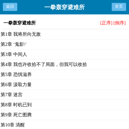
一拳轰穿避难所
返回
首页
一拳轰穿避难所
[正序]
[倒序]
第1章 我将所向无敌
第2章 ‘鬼影\’
第3章 中间人
第4章 我也许收拾不了局面，但我可以收拾
第5章 恐惧滋养
第6章 汲取力量
第7章 迷宫
第8章 时机已到
第9章 死亡图腾
第10章 清醒