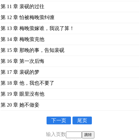
第 11 章 裴砚的过往
第 12 章 怕被梅晚萤纠缠
第 13 章 梅晚萤嫁谁，我说了算！
第 14 章 梅晚萤克他
第 15 章 那晚的事，告知裴砚
第 16 章 第一次后悔
第 17 章 裴砚的梦
第 18 章 他，我也不要了
第 19 章 眼里没有他
第 20 章 她不做妾
下一页
尾页
输入页数