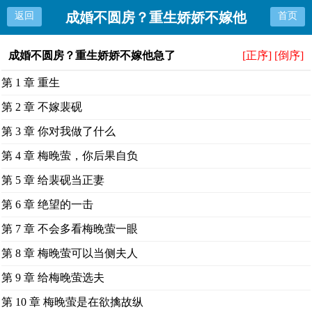
成婚不圆房？重生娇娇不嫁他
返回
首页
急了
成婚不圆房？重生娇娇不嫁他急了
[正序]
[倒序]
第 1 章 重生
第 2 章 不嫁裴砚
第 3 章 你对我做了什么
第 4 章 梅晚萤，你后果自负
第 5 章 给裴砚当正妻
第 6 章 绝望的一击
第 7 章 不会多看梅晚萤一眼
第 8 章 梅晚萤可以当侧夫人
第 9 章 给梅晚萤选夫
第 10 章 梅晚萤是在欲擒故纵