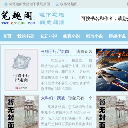
将笔趣阁快捷键下载到桌面
收藏笔趣阁
首页
我的书架
玄幻小说
修真小说
都市小说
穿越小说
弓猎于行尸走肉
满脸春风
一把复合弓，一捆鱼线，一份
焊接的知识，存活于末世。我们不
是行尸走肉，我们是人。 各位书
友如果觉得《弓猎于行尸走肉》还
不错的话请不要忘记向您QQ群和
微博里的朋友推荐哦...
太科幻！我被
珍象只有一个
改造成大za男？
刚准备结婚，怎么就遇到这破
事儿 什么赛博格又是个啥玩意 作
为一名乐天知命的快递小哥，我张
无趣只想和我可爱的玲儿快点儿结