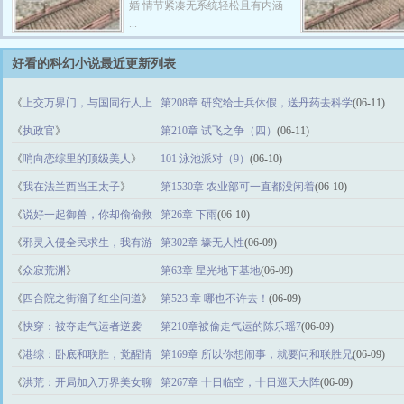
婚 情节紧凑无系统轻松且有内涵
...
好看的科幻小说最近更新列表
《
上交万界门，与国同行人上
第208章 研究给士兵休假，送丹药去科学
(06-11)
人
》
《
执政官
》
第210章 试飞之争（四）
(06-11)
《
哨向恋综里的顶级美人
》
101 泳池派对（9）
(06-10)
《
我在法兰西当王太子
》
第1530章 农业部可一直都没闲着
(06-10)
《
说好一起御兽，你却偷偷救
第26章 下雨
(06-10)
世
》
《
邪灵入侵全民求生，我有游
第302章 壕无人性
(06-09)
戏外挂
》
《
众寂荒渊
》
第63章 星光地下基地
(06-09)
《
四合院之街溜子红尘问道
》
第523 章 哪也不许去！
(06-09)
《
快穿：被夺走气运者逆袭
第210章被偷走气运的陈乐瑶7
(06-09)
记
》
《
港综：卧底和联胜，觉醒情
第169章 所以你想闹事，就要问和联胜兄
(06-09)
报系统
》
《
洪荒：开局加入万界美女聊
第267章 十日临空，十日巡天大阵
(06-09)