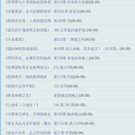
天群
》
《
开局带七个弟弟妹妹投奔易
第435章 你有多大把握
(06-09)
中海
》
《
没看黄历：全小区都跟我穿
第1041章 应龙法
(06-09)
越了
》
《
我选安全屋，人类联盟后悔
第269章 宅
(06-09)
了
》
《
成为四个漫画男主的宿敌
》
386 日常漫但修罗场7
(06-09)
《
天命逐星
》
第432章：薄墙之外
(06-09)
《
我的神明养成游戏
》
第49章 踏入神路，晋升超凡！（求月票）
(06-09)
《
序列求生：从摩托车到血肉
第338章 拿老命来换！
(06-09)
巨龙
》
《
在男团耽美文女扮男装后
》
255 第255章
(06-09)
《
恐怖诸天：我画脸谱斩妖
第113章 约战
(06-08)
邪
》
《
惊悚片生存守则
》
320 名字
(06-08)
《
终焉奇物之主
》
更新推迟到晚上
(06-08)
《
让他生！让他生！
》
246 第 246 章
(06-08)
《
卡牌末日求生：开局我有全
第306章 隔岸观火
(06-08)
知之眼
》
《
首长为白月光不圆房，重生
第1510章 第1510章
(06-08)
不嫁了
》
《
进化六亿年，从三叶虫到神
第27章 开棺
(06-08)