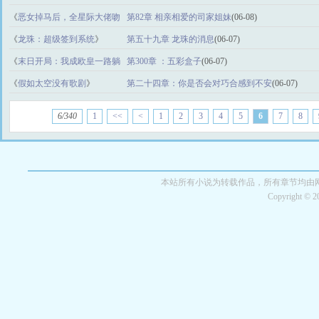
话始祖
》
《
恶女掉马后，全星际大佬吻
第82章 相亲相爱的司家姐妹
(06-08)
上来了
》
《
龙珠：超级签到系统
》
第五十九章 龙珠的消息
(06-07)
《
末日开局：我成欧皇一路躺
第300章 ：五彩盒子
(06-07)
赢
》
《
假如太空没有歌剧
》
第二十四章：你是否会对巧合感到不安
(06-07)
6/340
1
<<
<
1
2
3
4
5
6
7
8
本站所有小说为转载作品，所有章节均由
Copyright © 