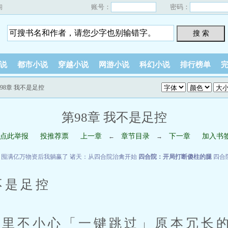
账号：
密码：
阁
搜 索
说
都市小说
穿越小说
网游小说
科幻小说
排行榜单
第98章 我不是足控
第98章 我不是足控
点此举报
投推荐票
上一章
章节目录
下一章
加入书
←
→
：囤满亿万物资后我躺赢了
诸天：从四合院治禽开始
四合院：开局打断傻柱的腿
四合
不是足控
里不小心「一键跳过」原本冗长的