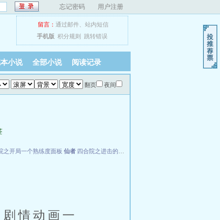
忘记密码
用户注册
留言：
通过邮件
、
站内短信
手机版
积分规则
跳转错误
完本小说
全部小说
阅读记录
翻页
夜间
签
院之开局一个熟练度面板
仙者
四合院之进击的何雨柱
FBI神探
剧情动画一