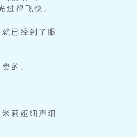
光过得飞快。
就已经到了眼
浪费的。
米莉娅细声细