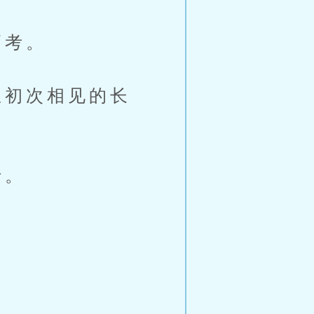
高考。
初次相见的长
行。
。