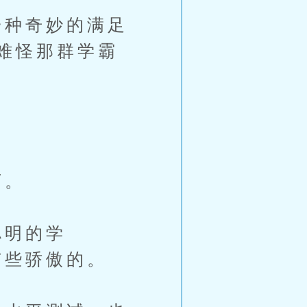
种奇妙的满足
难怪那群学霸
下。
聪明的学
有些骄傲的。