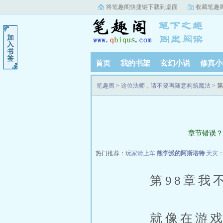
将笔趣阁快捷键下载到桌面
收藏笔趣
首页
我的书架
玄幻小说
修真小
笔趣阁
>
这位法师，请不要再随意构筑魔法
> 
章节错误？
热门推荐：
玩家请上车
熊学派的阿斯塔特
天灾
第98章我
就像在游戏