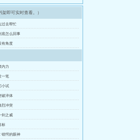
书架即可实时查看。）
 先过去帮忙
 到底怎么回事
 没有角度
聚内力
发一笔
刀小试
突破淬体
激烈冲突
一剑之威
目标
 错愕的眼神