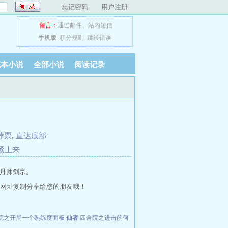
忘记密码
用户注册
留言：
通过邮件
、
站内短信
手机版
积分规则
跳转错误
完本小说
全部小说
阅读记录
荐票
,
直达底部
赶紧上来
丹师剑宗。
网址复制分享给您的朋友哦！
院之开局一个熟练度面板
仙者
四合院之进击的何