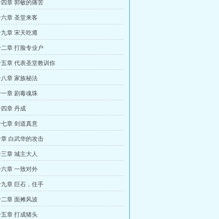
四章 郭敏的痛苦
六章 圣堂来客
九章 宋天吃瘪
二章 打脸专业户
五章 代表圣堂教训你
八章 家族秘法
一章 剧毒魂珠
四章 丹成
七章 剑道真意
章 白武华的攻击
三章 城主大人
六章 一致对外
九章 巨石，住手
二章 面摊风波
五章 打成猪头