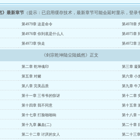
然》最新章节
（提示：已启用缓存技术，最新章节可能会延时显示，登录
第4979章 这是命令
第4978章
第4976章 你到底是什么人
第4975章
第4973章 快走
第4972章
《剑宗乾坤陆尘陆嫣然》正文
第二章 乾坤魂印
第三章 凝
第五章 对赌
第六章 小
第八章 完美品质
第九章 牛
第十一章 三爷爷的惊讶
第十二章 
第十四章 我不同意
第十五章 
第十七章 打脸啪啪响
第十八章 
第十九章 飙血(二)
第二十章 
第二十二章 讨厌的女人
第二十三章