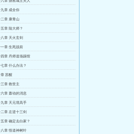
六章 拯救城主夫人
九章 成全你
二章 康青山
五章 陆大师？
八章 天火玄剑
一章 生死战前
四章 丹师道场踢馆
七章 什么办法？
章 苏醒
三章 救世主
六章 轰动的消息
九章 天元境高手
二章 左逆十三剑
五章 确定去白家？
八章 悟道神树叶