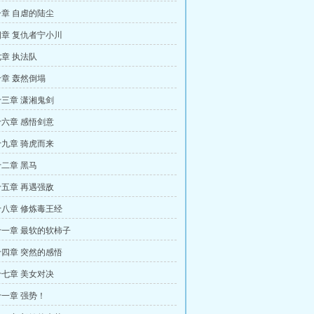
章 自虐的陆尘
章 复仇者宁小川
章 执法队
章 轰然倒塌
三章 潇湘鬼剑
六章 感悟剑意
九章 骑虎而来
二章 黑马
五章 再遇强敌
八章 修炼毒王经
一章 最软的软柿子
四章 突然的感悟
七章 美女对决
一章 强势！