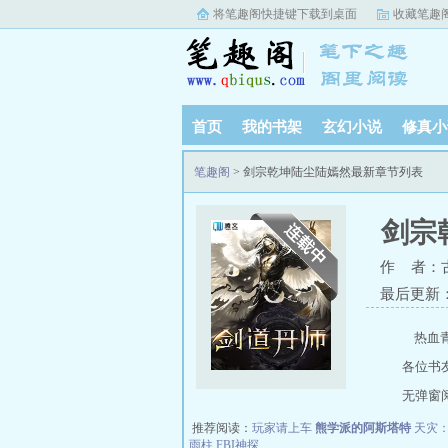
将笔趣阁快捷键下载到桌面
收藏笔趣
首页
我的书架
玄幻小说
修真小
笔趣阁
> 剑宗乾坤陆尘陆嫣然最新章节列表
剑宗
作 者：
最后更新：20
热血青
各位书
无弹窗阅读
推荐阅读：
玩家请上车
熊学派的阿斯塔特
天灾
雨柱
FBI神探