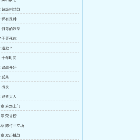
 超级别对战
 稀有灵种
 何等的妖孽
老子弄死你
 道歉？
 十年时间
 赌战开始
 反杀
 出发
 巡查大人
章 麻烦上门
章 荣誉榜
章 陈竹兰立场
章 发起挑战