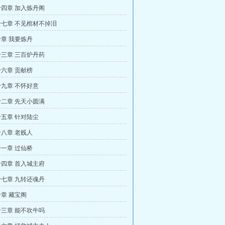
四章 加入炼丹阁
七章 不见棺材不掉泪
章 我要炼丹
三章 三百炉丹药
六章 贡献榜
九章 不怀好意
二章 先天小圆满
五章 针对陆尘
八章 老贱人
一章 过仙桥
四章 首入城主府
七章 九转还魂丹
章 藏宝阁
三章 能不吹牛吗