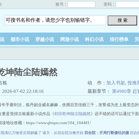
账号：
密码：
阁
搜 索
说
都市小说
穿越小说
网游小说
科幻小说
排行榜单
乾坤陆尘陆嫣然
古栋
动 作：
加入书架
,
投推
26-07-02 22:18:16
最新章节：
第4980章 
年手握剑法，炼丹副业威名赫赫，坐拥后宫佳丽三千，发誓成为史上最变态的
友要是觉得古栋最新小说作品《
剑宗乾坤陆尘陆嫣然
》还不错的话可以通过下面
地址收藏：https://www.qbiqus.com/104_104481/
：囤满亿万物资后我躺赢了
诸天：从四合院治禽开始
四合院：开局打断傻柱的腿
四合