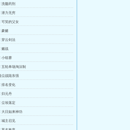
 洗髓药剂
 潜力无穷
 可笑的父女
 豪赌
 穿云剑法
 赌战
 小组赛
 五轮单场淘汰制
陆尘战陆东强
 排名变化
 归元丹
 尘埃落定
 大日如来神功
 城主召见
 莫名敌意