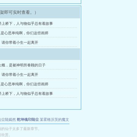
书架即可实时查看。）
桥上桥下，人与物似乎总有着故事
真是心思单纯啊，你们这些画师
，请你带着小生一起离开
大概，是被神明所眷顾的日子
，请你带着小生一起离开
真是心思单纯啊，你们这些画师
桥上桥下，人与物似乎总有着故事
陆尘陆嫣然
乾坤魂印陆尘
某霍格沃茨的魔文
画的仙子太多了最新章节。
者欣赏。