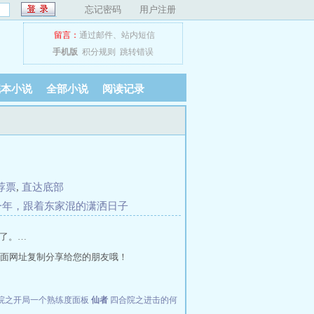
忘记密码
用户注册
留言：
通过邮件
、
站内短信
手机版
积分规则
跳转错误
完本小说
全部小说
阅读记录
荐票
,
直达底部
一年，跟着东家混的潇洒日子
了。…
面网址复制分享给您的朋友哦！
院之开局一个熟练度面板
仙者
四合院之进击的何