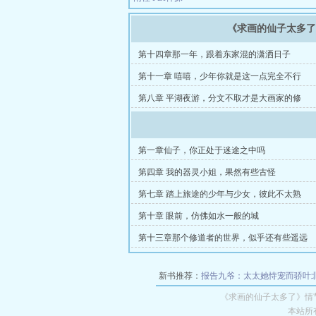
《求画的仙子太多
第十四章那一年，跟着东家混的潇洒日子
第十一章 嘻嘻，少年你就是这一点完全不行
第八章 平湖夜游，分文不取才是大画家的修
第一章仙子，你正处于迷途之中吗
第四章 我的器灵小姐，果然有些古怪
第七章 踏上旅途的少年与少女，彼此不太熟
第十章 眼前，仿佛如水一般的城
第十三章那个修道者的世界，似乎还有些遥远
新书推荐：
报告九爷：太太她恃宠而骄叶
《求画的仙子太多了》情
本站所