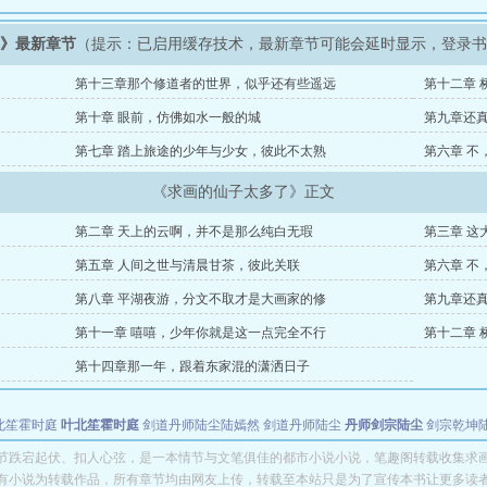
了》最新章节
（提示：已启用缓存技术，最新章节可能会延时显示，登录
第十三章那个修道者的世界，似乎还有些遥远
第十二章 
第十章 眼前，仿佛如水一般的城
第九章还
第七章 踏上旅途的少年与少女，彼此不太熟
第六章 不
《求画的仙子太多了》正文
第二章 天上的云啊，并不是那么纯白无瑕
第三章 这
第五章 人间之世与清晨甘茶，彼此关联
第六章 不
第八章 平湖夜游，分文不取才是大画家的修
第九章还
第十一章 嘻嘻，少年你就是这一点完全不行
第十二章 
第十四章那一年，跟着东家混的潇洒日子
北笙霍时庭
叶北笙霍时庭
剑道丹师陆尘陆嫣然
剑道丹师陆尘
丹师剑宗陆尘
剑宗乾坤
教授
我这么天才为何还要收徒弟
节跌宕起伏、扣人心弦，是一本情节与文笔俱佳的都市小说小说，笔趣阁转载收集求
有小说为转载作品，所有章节均由网友上传，转载至本站只是为了宣传本书让更多读