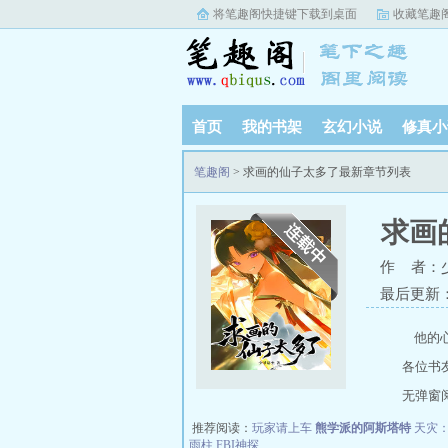
将笔趣阁快捷键下载到桌面
收藏笔趣
首页
我的书架
玄幻小说
修真小
笔趣阁
> 求画的仙子太多了最新章节列表
求画
作 者：
最后更新：20
他的心
各位书
无弹窗阅读
推荐阅读：
玩家请上车
熊学派的阿斯塔特
天灾
雨柱
FBI神探