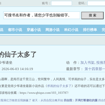
账号：
密码：
阁
搜 索
说
都市小说
穿越小说
网游小说
科幻小说
排行榜单
的仙子太多了
少爷请坐
动 作：
加入书架
,
投推
26-06-03 14:16:19
最新章节：
第十四章那
愿啊，是阅尽这千里江山，世间繁华，人间真情。可求画的仙子，实在是太多
友要是觉得少爷请坐最新小说作品《
求画的仙子太多了
》还不错的话可以通过下
地址收藏：https://www.qbiqus.com/103_103787/
：囤满亿万物资后我躺赢了
诸天：从四合院治禽开始
四合院：开局打断傻柱的腿
四合