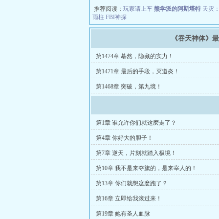
推荐阅读：
玩家请上车
熊学派的阿斯塔特
天灾
雨柱
FBI神探
《吞天神体》
第1474章 慕然，隐藏的实力！
第1471章 最后的手段，灭道炎！
第1468章 突破，第九境！
第1章 谁允许你们就这麽走了？
第4章 你好大的胆子！
第7章 逆天，片刻就踏入极境！
第10章 我不是来夺旗的，是来宰人的！
第13章 你们就想这麽跑了？
第16章 立即给我滚过来！
第19章 她有圣人血脉