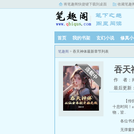
将笔趣阁快捷键下载到桌面
收藏笔趣
首页
我的书架
玄幻小说
修真小
笔趣阁
> 吞天神体最新章节列表
吞天
作 者：
最后更新：20
【传统玄
十息时间！am
物，皆..
各位书
无弹窗阅读