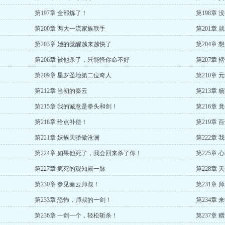
第197章 全部炼了！
第198章
第200章 两大一流家族联手
第201章
第203章 她的觉醒越来越快了
第204章
第206章 被他杀了，只能怪你命不好
第207章 
第209章 星罗圣地第二位奇人
第210章 
第212章 当初的秦云
第213章
第215章 我的诚意是拳头和剑！
第216章 
第218章 给点补偿！
第219章 
第221章 妖族天骄傲沧澜
第222章
第224章 如果他死了，我会回来杀了你！
第225章
第227章 疯死的观知殿一脉
第228章 
第230章 参见秦云师叔！
第231章
第233章 恐怖，师叔的一剑！
第234章
第236章 一剑一个，轻松斩杀！
第237章