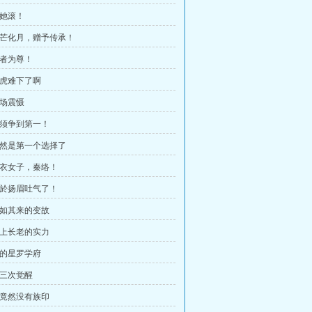
让她滚！
 星芒化月，赠予传承！
强者为尊！
骑虎难下了啊
当场震慑
 必须争到第一！
 当然是第一个选择了
 紫衣女子，秦络！
 终於扬眉吐气了！
 突如其来的变故
 太上长老的实力
新的星罗学府
第三次觉醒
 你竟然没有族印