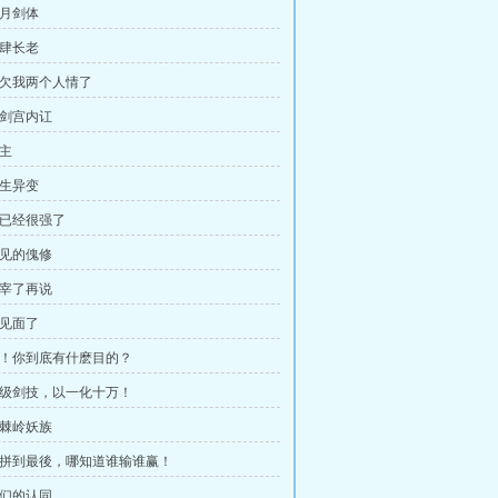
皓月剑体
剑肆长老
 你欠我两个人情了
天剑宫内讧
剑主
突生异变
你已经很强了
罕见的傀修
先宰了再说
又见面了
 说！你到底有什麽目的？
 神级剑技，以一化十万！
荆棘岭妖族
 不拼到最後，哪知道谁输谁赢！
他们的认同