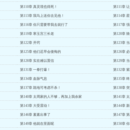
第110章 真灵境也得死！
第111章 
第113章 我马上送你去见他！
第114章
第116章 你只需要带我去就行了
第117章 
第119章 寒玉宫三长老
第120章 
第122章 开窍
第123章 
第125章 他们迟早会後悔的
第126章
第128章 实在难以置信
第129章
第131章 一拳打爆！
第132章
第134章 血脉气息
第135章
第137章 跪地可考虑不杀！
第138章
第140章 太周家的人不够，再加上我余家
第141章
第143章 大受震动！
第144章 
第146章 素素出事了
第147章 
第149章 他就在里面呢
第150章