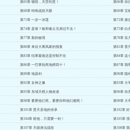
第65章 顿悟，天罡剑意！
第66章 
第68章 特殊战技天眼
第69章 
第71章 一步一冰莲
第72章 
第74章 是谁？敢和秦云兄弟过不去！
第75章 
第77章 新的秘境
第78章 
第80章 来自大离风家的报复
第81章 
第83章 结果最後还是控制不住
第84章 
第86章 一巴掌拍死地榜四十！
第87章 
第89章 地器剑
第90章 
第92章 女神之像
第93章 
第95章 东域天榜人物炎凌
第96章 
第98章 要麽他们死，要麽你和他们都死！
第99章 
第101章 焚天圣地的传承
第102章 
第104章 斩他，只需要一剑！
第105章 
第107章 天级身法战技
第108章 