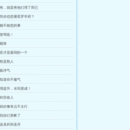
 没有，就是将他们埋了而已
 就凭你也想屠星罗学府？
 想都不敢想的事
辖使驾临！
元能珠
 杨宣才是最弱的一个
竟然是熟人
百炼淬气
 我知道你不服气
 心境提升，水到渠成！
天剑宫收人
 师叔好像有点不太行
 来找你们算帐了
 赠送圣药和圣丹