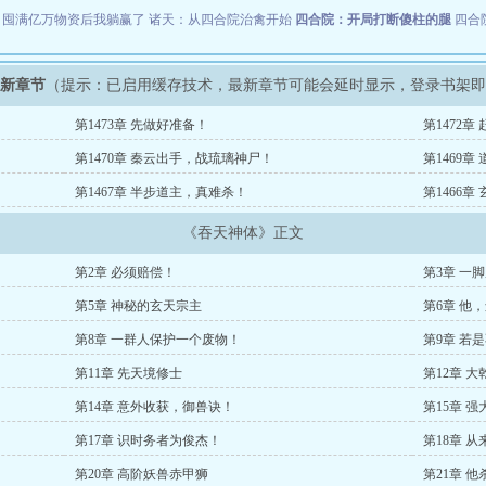
：囤满亿万物资后我躺赢了
诸天：从四合院治禽开始
四合院：开局打断傻柱的腿
四合
最新章节
（提示：已启用缓存技术，最新章节可能会延时显示，登录书架
第1473章 先做好准备！
第1472
第1470章 秦云出手，战琉璃神尸！
第1469
第1467章 半步道主，真难杀！
第1466
《吞天神体》正文
第2章 必须赔偿！
第3章 一
第5章 神秘的玄天宗主
第6章 他
第8章 一群人保护一个废物！
第9章 若
第11章 先天境修士
第12章 大
第14章 意外收获，御兽诀！
第15章 
第17章 识时务者为俊杰！
第18章 
第20章 高阶妖兽赤甲狮
第21章 