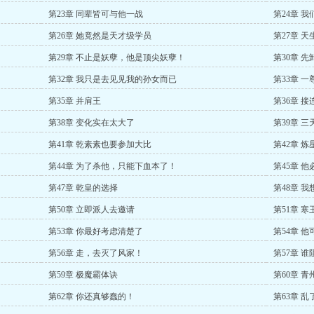
第23章 同辈皆可与他一战
第24章 
第26章 她竟然是天才级学员
第27章 
第29章 不止是妖孽，他是顶尖妖孽！
第30章 
第32章 我只是去见见我的孙女而已
第33章 
第35章 并肩王
第36章 
第38章 变化实在太大了
第39章 
第41章 乾素素也要参加大比
第42章 
第44章 为了杀他，只能下血本了！
第45章 
第47章 乾皇的选择
第48章 
第50章 立即派人去邀请
第51章 
第53章 你最好考虑清楚了
第54章 
第56章 走，去灭了风家！
第57章 
第59章 极魔霸体诀
第60章 青
第62章 你还真够蠢的！
第63章 