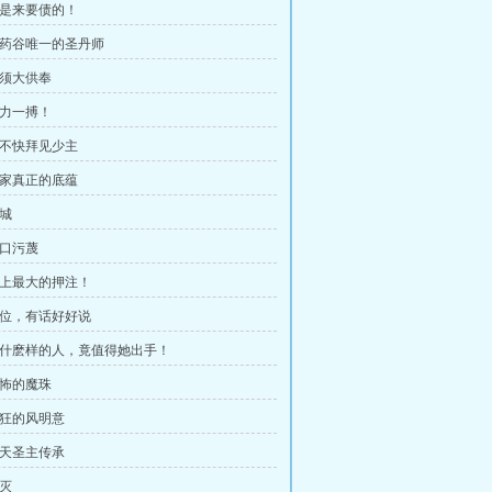
 我是来要债的！
 百药谷唯一的圣丹师
红须大供奉
全力一搏！
 还不快拜见少主
 风家真正的底蕴
黑城
反口污蔑
 史上最大的押注！
 诸位，有话好好说
 是什麽样的人，竟值得她出手！
恐怖的魔珠
疯狂的风明意
焚天圣主传承
焚灭