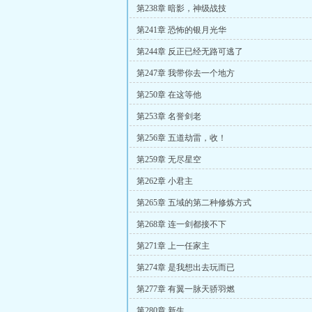
第238章 暗影，神级战技
第241章 恐怖的银月光华
第244章 反正已经无路可逃了
第247章 我带你去一个地方
第250章 在这等他
第253章 名誉剑老
第256章 五道劫雷，收！
第259章 无尽星空
第262章 小君主
第265章 五域的第二种修炼方式
第268章 连一剑都接不下
第271章 上一任家主
第274章 是我想出去玩而已
第277章 有翼一脉天骄羽燃
第280章 新生