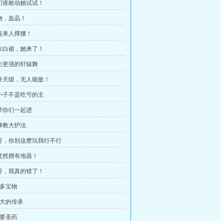
你们谁敢动她试试！
宝物，血晶！
接连来人撑腰！
白衣白裙，她来了！
实力更强的轩辕舞
晋升天级，无人能敌！
这小子不是吃亏的主
我带你们一起进
隐神教大护法
大哥，你别这麽玩我行不行
你竟然拥有地器！
大哥，我真的错了！
好多宝物
强大的传承
我要圣药