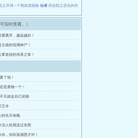
院之开局一个熟练度面板
仙者
四合院之进击的何
即可实时查看。）
章 赶紧离开，越远越好！
章 道主级的琉璃神尸！
章 玄雾老祖的传承之珠！
脚废了他！
，还是废物一个！
是不凡就走自己的路
乾王令
强大的先天体魄
从来没人给我送过东西
他杀你，你应该感恩才对！