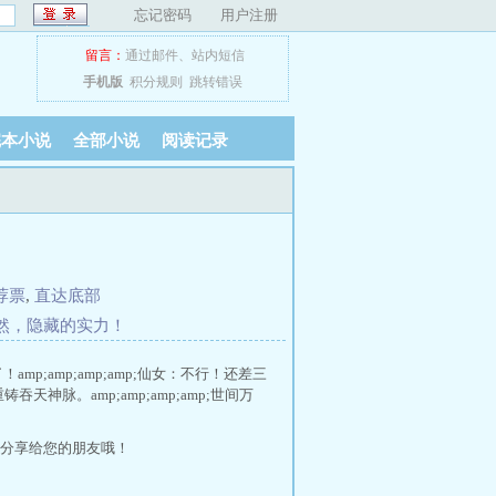
忘记密码
用户注册
留言：
通过邮件
、
站内短信
手机版
积分规则
跳转错误
完本小说
全部小说
阅读记录
荐票
,
直达底部
 慕然，隐藏的实力！
mp;amp;amp;amp;仙女：不行！还差三
天神脉。amp;amp;amp;amp;世间万
分享给您的朋友哦！