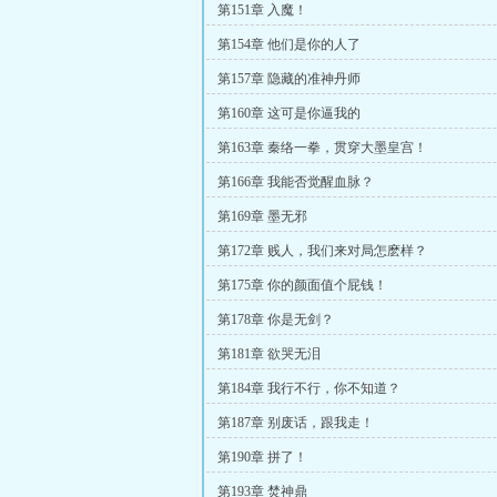
第151章 入魔！
第154章 他们是你的人了
第157章 隐藏的准神丹师
第160章 这可是你逼我的
第163章 秦络一拳，贯穿大墨皇宫！
第166章 我能否觉醒血脉？
第169章 墨无邪
第172章 贱人，我们来对局怎麽样？
第175章 你的颜面值个屁钱！
第178章 你是无剑？
第181章 欲哭无泪
第184章 我行不行，你不知道？
第187章 别废话，跟我走！
第190章 拼了！
第193章 焚神鼎