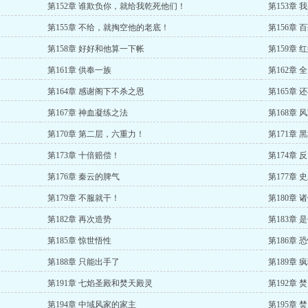
第152章 谁欺负你，就给我乾死他们！
第153章
第155章 不给，就掏空他的老底！
第156章
第158章 好好和他算一下帐
第159章 
第161章 供奉一族
第162章 
第164章 感谢阁下不杀之恩
第165章
第167章 神血凝练之法
第168章
第170章 第二层，六重力！
第171章 
第173章 十倍赔偿！
第174章 
第176章 秦云的脾气
第177章
第179章 不服就干！
第180章
第182章 再次造势
第183章
第185章 惊世悟性
第186章 
第188章 只能出手了
第189章 
第191章 七焰圣殿和焚天殿灵
第192章 
第194章 中域风家的家主
第195章 