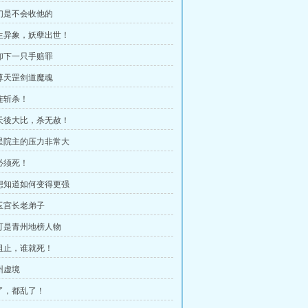
我们是不会收他的
天生异象，妖孽出世！
先卸下一只手赔罪
一尊天罡剑道魔魂
接连斩杀！
三天後大比，杀无赦！
炼星院主的压力非常大
他必须死！
我想知道如何变得更强
寒玉宫长老弟子
他可是青州地榜人物
谁阻止，谁就死！
州虚境
乱了，都乱了！