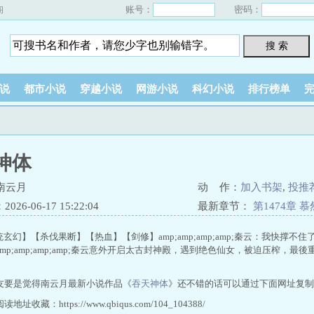
账号：
密码：
阁
搜 索
说
都市小说
穿越小说
网游小说
科幻小说
排行榜单
神体
南云月
动 作：
加入书架
,
投推
26-06-17 15:22:04
最新章节：
第1474章
幻】【杀伐果断】【热血】【剑修】amp;amp;amp;amp;秦云：我快撑不住了！a
p;amp;amp;amp;秦云意外开启太古封神殿，遇到绝色仙女，被迫压榨，最後重铸吞
友要是觉得南云月最新小说作品《
吞天神体
》还不错的话可以通过下面网址复制
地址收藏：https://www.qbiqus.com/104_104388/