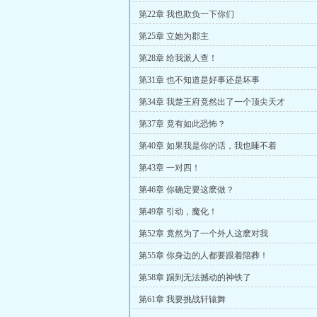
第22章 我也欺负一下你们
第25章 立她为郡主
第28章 给我派人查！
第31章 也不知道是好事还是坏事
第34章 我楚王府竟然出了一个顶尖天才
第37章 竟有如此恐怖？
第40章 如果我是你的话，我也睡不着
第43章 一对四！
第46章 你确定要这麽做？
第49章 引动，魔化！
第52章 竟然为了一个外人这麽对我
第55章 你身边的人都要跟着陪葬！
第58章 踢到无法撼动的神铁了
第61章 我要挑战轩辕舞