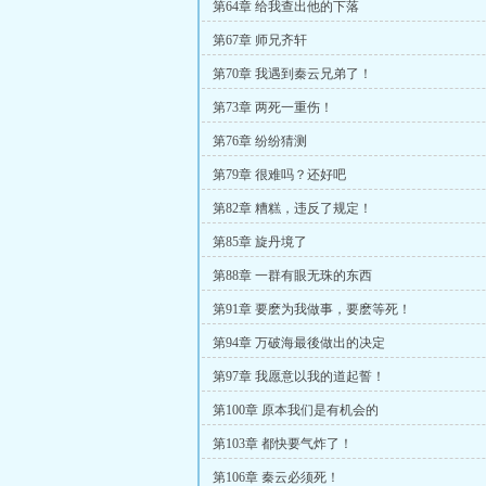
第64章 给我查出他的下落
第67章 师兄齐轩
第70章 我遇到秦云兄弟了！
第73章 两死一重伤！
第76章 纷纷猜测
第79章 很难吗？还好吧
第82章 糟糕，违反了规定！
第85章 旋丹境了
第88章 一群有眼无珠的东西
第91章 要麽为我做事，要麽等死！
第94章 万破海最後做出的决定
第97章 我愿意以我的道起誓！
第100章 原本我们是有机会的
第103章 都快要气炸了！
第106章 秦云必须死！