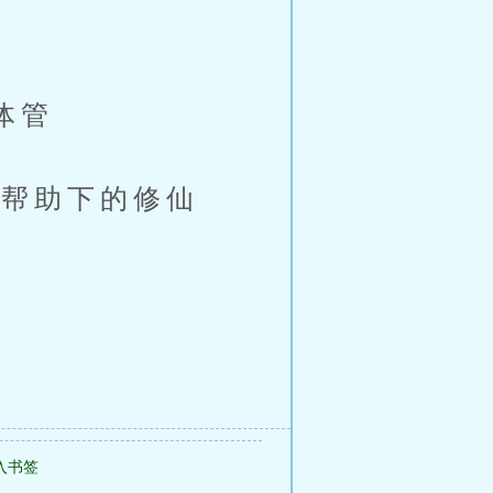
晶体管
5帮助下的修仙
入书签