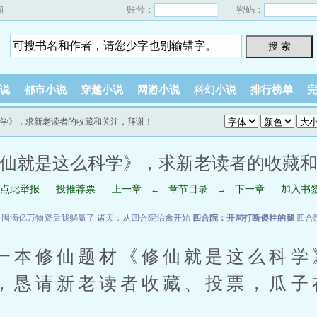
账号：
密码：
阁
搜 索
说
都市小说
穿越小说
网游小说
科幻小说
排行榜单
科学》，求新老读者的收藏和关注，拜谢！
仙就是这么科学》，求新老读者的收藏
点此举报
投推荐票
上一章
章节目录
下一章
加入书
←
→
：囤满亿万物资后我躺赢了
诸天：从四合院治禽开始
四合院：开局打断傻柱的腿
四合
一本修仙题材《修仙就是这么科学
，恳请新老读者收藏、投票，瓜子