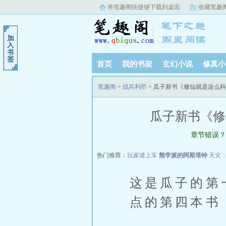
将笔趣阁快捷键下载到桌面
收藏笔趣
首页
我的书架
玄幻小说
修真小
笔趣阁
>
战兵利昂
> 瓜子新书《修仙就是这么
瓜子新书《修
章节错误？
热门推荐：
玩家请上车
熊学派的阿斯塔特
天灾
这是瓜子的第
点的第四本书