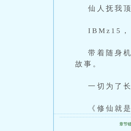
仙人抚我顶
IBMz15，
带着随身机房
故事。
一切为了长
《修仙就是
章节