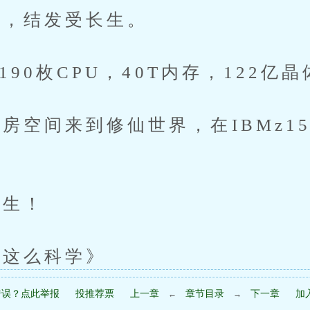
，结发受长生。
190枚CPU，40T内存，122亿
空间来到修仙世界，在IBMz1
生！
这么科学》
错误？点此举报
投推荐票
上一章
章节目录
下一章
加
←
→