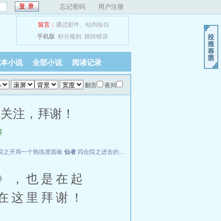
忘记密码
用户注册
留言：
通过邮件
、
站内短信
手机版
积分规则
跳转错误
完本小说
全部小说
阅读记录
翻页
夜间
和关注，拜谢！
签
院之开局一个熟练度面板
仙者
四合院之进击的何雨柱
FBI神探
》，也是在起
在这里拜谢！