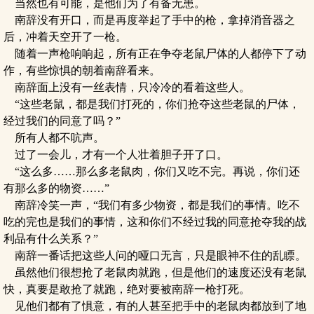
当然也有可能，是他们为了有备无患。
南辞没有开口，而是再度举起了手中的枪，拿掉消音器之
后，冲着天空开了一枪。
随着一声枪响响起，所有正在争夺老鼠尸体的人都停下了动
作，有些惊惧的朝着南辞看来。
南辞面上没有一丝表情，只冷冷的看着这些人。
“这些老鼠，都是我们打死的，你们抢夺这些老鼠的尸体，
经过我们的同意了吗？”
所有人都不吭声。
过了一会儿，才有一个人壮着胆子开了口。
“这么多……那么多老鼠肉，你们又吃不完。再说，你们还
有那么多的物资……”
南辞冷笑一声，“我们有多少物资，都是我们的事情。吃不
吃的完也是我们的事情，这和你们不经过我的同意抢夺我的战
利品有什么关系？”
南辞一番话把这些人问的哑口无言，只是眼神不住的乱瞟。
虽然他们很想抢了老鼠肉就跑，但是他们的速度还没有老鼠
快，真要是敢抢了就跑，绝对要被南辞一枪打死。
见他们都有了惧意，有的人甚至把手中的老鼠肉都放到了地