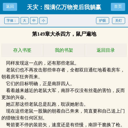
天灾：囤满亿万物资后我躺赢
返回
首页
了
字体：
大
中
小
护眼
关灯
第149章大杀四方，鼠尸遍地
存入书签
我的书架
返回目录
同样发现这一点的，还有那些老鼠。
老鼠们也不再攻击那些幸存者，全都双目通红地看着房车，
朝着房车狂奔而来。
它们的目标明确，正是南辞四人。
看着越来越近的老鼠大军，南辞不仅没有丝毫的害怕，反而
更加的兴奋。
她正那这些老鼠总是乱跑，耽误她射击。
现在这些老鼠一股脑的朝着自己奔来，简直要和自己送上门
的猎物没有任何区别。
弩箭要不停的装箭矢，速度还是有些慢，南辞干脆换了枪。