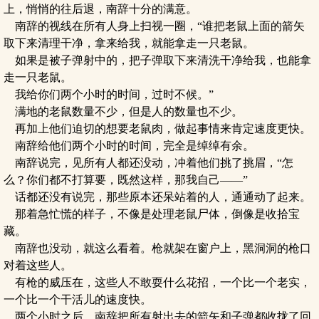
上，悄悄的往后退，南辞十分的满意。
南辞的视线在所有人身上扫视一圈，“谁把老鼠上面的箭矢
取下来清理干净，拿来给我，就能拿走一只老鼠。
如果是被子弹射中的，把子弹取下来清洗干净给我，也能拿
走一只老鼠。
我给你们两个小时的时间，过时不候。”
满地的老鼠数量不少，但是人的数量也不少。
再加上他们迫切的想要老鼠肉，做起事情来肯定速度更快。
南辞给他们两个小时的时间，完全是绰绰有余。
南辞说完，见所有人都还没动，冲着他们挑了挑眉，“怎
么？你们都不打算要，既然这样，那我自己——”
话都还没有说完，那些原本还呆站着的人，通通动了起来。
那着急忙慌的样子，不像是处理老鼠尸体，倒像是收拾宝
藏。
南辞也没动，就这么看着。枪就架在窗户上，黑洞洞的枪口
对着这些人。
有枪的威压在，这些人不敢耍什么花招，一个比一个老实，
一个比一个干活儿的速度快。
两个小时之后，南辞把所有射出去的箭矢和子弹都收拢了回