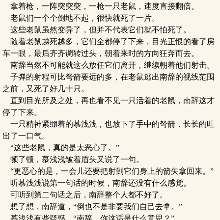
拿着枪，一阵突突突，一枪一只老鼠，速度直接翻倍。
老鼠们一个个倒地不起，很快就死了一片。
这些老鼠虽然变异了，但并不代表它们就不怕死了。
随着老鼠越死越多，它们全都停了下来，目光正恨的看了房
车一眼，最后齐齐调转过头，朝着来时的方向狂奔而去。
南辞当然不可能就这么放任它们离开，继续朝着他们射击。
子弹的射程可比弩箭要远的多，在老鼠逃出南辞的视线范围
之前，又死了好几十只。
直到目光所及之处，再也看不见一只活着的老鼠，南辞这才
停了下来。
一只精神紧绷着的慕浅浅，也放下了手中的弩箭，长长的吐
出了一口气。
“这些老鼠，真的是太恶心了。”
顿了顿，慕浅浅皱着眉头又说了一句。
“更恶心的是，一会儿还要把射到它们身上的箭矢拿回来。”
听慕浅浅说第一句话的时候，南辞还没有什么感觉。
可听到第二句话之后，南辞整个人都不好了。
想了想，南辞道，“倒也不是非要我们自己去拿。”
慕浅浅有些疑惑，“南辞，你这话是什么意思？”