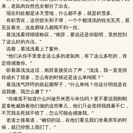
来，老鼠肉自然也全都分了出去。
现在到处都是冰天雪地，什么都不多，就是积雪多。
有积雪在，这些箭矢和子弹，一个个都清洗的锃光瓦亮，甚
至反着光，连血腥味儿都闻不到一丝。
慕浅浅看得啧啧称叹，“南辞，要说还是你聪明，竟然想到
了这么好的办法。”
说着，慕浅浅看上了窗外。
“他们从你手里拿走这么多的老鼠肉，有了这么多吃的，肯
定很感激你。”
听着慕浅浅这话，南辞直接笑出了声，“浅浅，我一直觉得
你成长了很多，怎么有的时候还是这么单纯呢？”
慕浅浅气哼哼的鼓起腮帮子，“什么单纯？你这分明就是在
说我傻。我怎么傻了？”
“你难道不知道什么叫做升米恩斗米仇吗？更不要说我刚刚
是拿枪威胁着他们做的这些事儿，他们只会觉得我残暴不仁，
不咒我去死就不错了，怎么可能会感激我。”
老道士接着道，“确切的说，在他们看见我们坐着房车的时
候，就已经恨上我们了。”