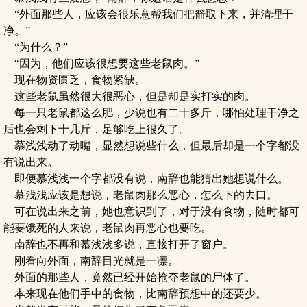
“外面那些人，应该会很乐意帮我们把箭取下来，并清理干
净。”
“为什么？”
“因为，他们应该很想要这些老鼠肉。”
现在物资匮乏，食物紧缺。
这些老鼠虽然很大很恶心，但是却是实打实的肉。
每一只老鼠都这么肥，少说也有二十多斤，哪怕处理干净之
后也会剩下十几斤，足够吃上很久了。
慕浅浅动了动嘴，显然想说些什么，但最后却是一个字都没
有说出来。
即便慕浅浅一个字都没有说，南辞也能猜出她想说什么。
慕浅浅应该是想说，老鼠肉那么恶心，怎么下的去口。
可在说出来之前，她也意识到了，对于没有食物，随时都可
能要饿死的人来说，老鼠肉再恶心也要吃。
南辞也不再和慕浅浅多说，直接打开了窗户。
刚看向外面，南辞目光就是一凛。
外面的那些人，竟然已经开始抢夺老鼠的尸体了。
本来现在他们手中的食物，比南辞预想中的还要少。