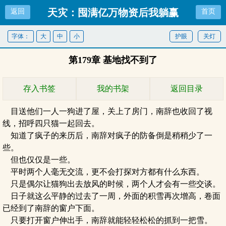
天灾：囤满亿万物资后我躺赢
返回
首页
了
字体：
大
中
小
护眼
关灯
第179章 基地找不到了
存入书签
我的书架
返回目录
目送他们一人一狗进了屋，关上了房门，南辞也收回了视
线，招呼四只猫一起回去。
知道了疯子的来历后，南辞对疯子的防备倒是稍稍少了一
些。
但也仅仅是一些。
平时两个人毫无交流，更不会打探对方都有什么东西。
只是偶尔让猫狗出去放风的时候，两个人才会有一些交谈。
日子就这么平静的过去了一周，外面的积雪再次增高，卷面
已经到了南辞的窗户下面。
只要打开窗户伸出手，南辞就能轻轻松松的抓到一把雪。