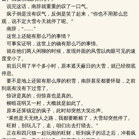
说完这话，南辞就重重的叹了一口气。
疯子倒是没有叹气，反倒是笑了起来，“你也不用那么悲
观，说不定大雪今天就停了呢。”
南辞，“……”
这世上还能有那么巧的事情？
可事实证明，这世上的确有那么巧的事情。
就在他们两人闲聊的时候，发现外面的风雪以肉眼可见的速
度变小了。
前后只用了半个多小时，原本遮天蔽日的大雪，就已经彻底
停息。
要不是地上还留有那么厚的积雪，南辞甚至都要怀疑，之前
到底有没有下过雪了。
惊讶是真的，但惊喜也是真的。
柳暗花明又一村，大概就是如此了。
原本还算镇定的疯子，此时却突然大笑出声。
“果然是天无绝人之路，我都要断粮了，大雪却突然停了。
旺财，别玩儿了，走，咱们出去打猎去。”
正在和四只猫一起玩闹的旺财，听到疯子的话之后，冲着疯