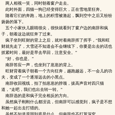
两人相视一笑，同时朝着窗户走去。
此时外面，四猫一狗已经变得巨大，正在雪地里狂奔。
随着它们的奔跑，地上的积雪被激起，飘到空中之后又纷纷
扬扬的落下。
五个小家伙儿眼睛很尖，很快就看到了窗户边的南辞和疯
子，朝着这边就狂奔了过来。
疯子坐到旺财的背上之后，就对着南辞挥了挥手，“我和旺
财就先走了，大雪还不知道会不会继续下，你要是出去的话也
抓紧时间，最好是早去早回，注意安全。”
“好，你也是。”
南辞答应一声，也坐到了崽崽的背上。
旺财背着疯子朝着一个方向狂奔，越跑越远，不一会儿的功
夫，变成了一个逐渐远去的小黑点。
南辞收回视线，拍了拍崽崽的脖颈，拔高声音对四只猫
道，“走吧，我们也出去转一转。”
南辞选的是和疯子完全相反的方向。
虽然疯子刚刚什么都没说，但南辞可以感觉到，疯子是不想
和她一起出去打猎的。
虽然不知道原因到底是什么，但南辞也不打算深究。