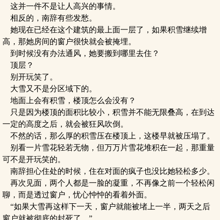
这并一件不是让人高兴的事情。
相反的，南辞有些发愁。
她现在已经在这个建筑的最上面一层了，如果积雪继续增
高，那她房间的窗户很快就会被掩埋。
到时候没有办法通风，她要搬到哪里去住？
顶层？
别开玩笑了。
大雪又不是分区域下的。
地面上会有积雪，楼顶怎么会没有？
只是因为楼顶的面积比较小，积雪并不能无限叠高，在到达
一定的高度之后，就会被狂风吹倒。
不然的话，那么厚的积雪压在楼顶上，这楼早就被压塌了。
别看一片雪花轻若无物，但万万片雪花堆积在一起，那重量
可不是开玩笑的。
南辞担心住处的时候，住在对面的疯子也没比她轻松多少。
再次见面，两个人都是一脸的凝重，不再像之前一个轻松闲
聊，而是透过窗户，忧心忡忡的看着外面。
“如果大雪再这样下一天，窗户就能被堵上一半，两天之后
窗户就被彻底的封死了。”