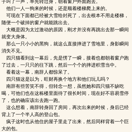
子叫了一声，率先转过身，朝着窗户外面跑去。
他们一人一狗来的时候，还是顺着楼梯爬上来的。
可现在下面都已经被大雪给封死了，出去根本不用走楼梯，
随便一个破掉的窗户就能跳出去。
大概是因为太过激动的原因，刚才并没有再跳出去那一瞬间
就变大身体。
那么一只小小的黑狗，就这么直接摔进了雪地里，身影瞬间
消失不见。
四只猫看到这一幕后，先是愣了一瞬，接着也都朝着窗户跑
了过去，一只只的往下跳，然后一个个的摔进积雪当中。
看着这一幕，南辞人都惊呆了。
四只猫这是以为，旺财再换个地方和他们玩儿吗？
南辞有些苦笑不得，但转念一想，虽然她和四只猫不缺吃
喝，可他们也在这栋楼里面待了很长时间，现在好不容易雪停
了，也的确应该出去跑一跑。
这么想着，南辞转身回了房间，再次出来的时候，身后已经
背上了一个半人高的登山包。
疯子这时也从他住的屋子里走了出来，然后同样背着一个巨
大的包。