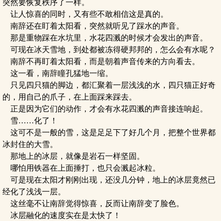
突然要恢复秩序了一样。
让人惊喜的同时，又有些不敢相信这是真的。
南辞还在盯着太阳看，突然就听见了踩水的声音。
那是重物踩在水坑里，水花四溅的时候才会发出的声音。
可现在冰天雪地，到处都被冻得硬邦邦的，怎么会有水呢？
南辞不再盯着太阳看，而是朝着声音传来的方向看去。
这一看，南辞瞳孔猛地一缩。
只见四只猫的脚边，都汇聚着一层浅浅的水，四只猫正好奇
的，用自己的爪子，在上面踩来踩去。
正是因为它们的动作，才会有水花四溅的声音接连响起。
雪……化了！
这可不是一般的雪，这是足足下了好几个月，把整个世界都
冰封住的大雪。
那地上的冰层，就像是岩石一样坚固。
哪怕用铁器在上面捶打，也只会溅起冰粒。
可是现在太阳才刚刚出现，还没几分钟，地上的冰层竟然已
经化了浅浅一层。
这丝毫不让南辞觉得惊喜，反而让南辞变了脸色。
冰层融化的速度实在是太快了！