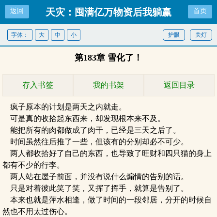
天灾：囤满亿万物资后我躺赢
返回
首页
了
字体：
大
中
小
护眼
关灯
第183章 雪化了！
存入书签
我的书架
返回目录
疯子原本的计划是两天之内就走。
可是真的收拾起东西来，却发现根本来不及。
能把所有的肉都做成了肉干，已经是三天之后了。
时间虽然往后推了一些，但该有的分别却必不可少。
两人都收拾好了自己的东西，也导致了旺财和四只猫的身上
都有不少的行李。
两人站在屋子前面，并没有说什么煽情的告别的话。
只是对着彼此笑了笑，又挥了挥手，就算是告别了。
本来也就是萍水相逢，做了时间的一段邻居，分开的时候自
然也不用太过伤心。