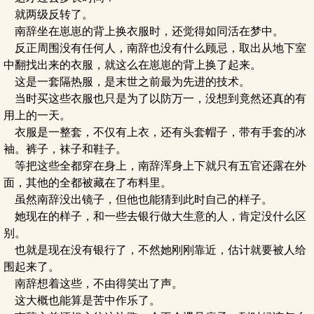
就两级反转了。
南辞坐在崽崽的背上换衣服时，还觉得如同活在梦中。
反正周围没有任何人，南辞也没有什么顾忌，取出从地下室
中翻找出来的衣服，就这么在崽崽的背上换了起来。
这是一套隔热服，是末世之前最为先进的技术。
当时买这些衣服也只是为了以防万一，没想到竟然还真的有
用上的一天。
衣服是一整套，不仅有上衣，还有头套帽子，带有手套的冰
袖。裤子，袜子和鞋子。
等把这些全都穿在身上，南辞浑身上下就只有五官还露在外
面，其他的全都被藏在了布料里。
虽然南辞没出镜子，但他也能猜到此时自己的样子。
她现在的样子，和一些去银行做大生意的人，肯定没什么区
别。
也就是现在没有银行了，不然她刚刚靠近，估计就要被人给
围起来了。
南辞想着这些，不由得笑出了声。
这大概也能算是苦中作乐了。