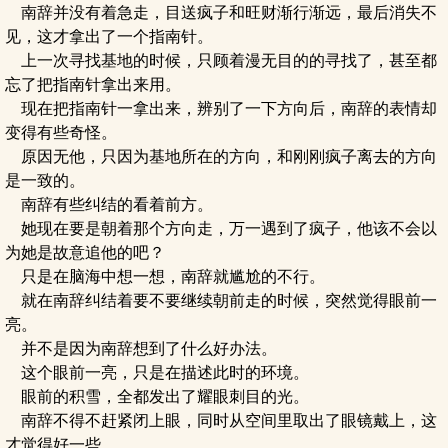
南辞并没有着急走，目送疯子和旺财渐行渐远，最后消失不
见，这才拿出了一个指南针。
上一次寻找基地的时候，只顾着漫无目的的寻找了，甚至都
忘了把指南针拿出来用。
现在把指南针一拿出来，辨别了一下方向后，南辞的表情却
变得有些奇怪。
原因无他，只因为基地所在的方向，和刚刚疯子离去的方向
是一致的。
南辞有些纠结的看着前方。
她现在要是朝着那个方向走，万一遇到了疯子，他该不会以
为她是故意追他的吧？
只是在脑海中想一想，南辞就尴尬的不行。
就在南辞纠结着要不要继续朝前走的时候，突然觉得眼前一
亮。
并不是因为南辞想到了什么好办法。
这个眼前一亮，只是在描述此时的环境。
眼前的积雪，全都发出了耀眼刺目的光。
南辞不得不赶紧闭上眼，同时从空间里取出了眼镜戴上，这
才觉得好一些。