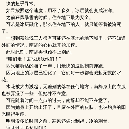
快的超乎寻常。
如果按照这个速度，用不了多久，冰层就会变成汪洋。
之前狂风暴雪的时候，住在地下最为安全。
可若是冰层融化，那么住在地下的人，就只能等着被淹死
了。
一想到慕浅浅三人很有可能还在基地的地下城里，还不知道
外面的情况，南辞的心跳就开始加速。
此时此刻，南辞再也顾不上别的。
“咱们走！去找浅浅他们！”
四只猫听话的喵了一声，用最快的速度朝前奔跑。
因为地上的冰层已经化了，它们每一步都会溅起无数的水
花。
水花被大力溅起，无差别的落在任何地方，南辞身上的衣服
也被弄湿了一些，但她并不在意。
可是随着时间一点点的过去，南辞却不能不在意了。
因为她身上开始出汗了，且露在外面的皮肤，也被灼热的阳
光晒得生疼。
明明没多长时间之前，寒风还偶尔刮起，冷的刺骨。
这才过去多长时间？