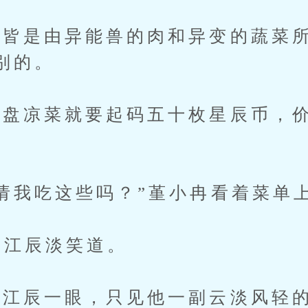
是由异能兽的肉和异变的蔬菜所
别的。
盘凉菜就要起码五十枚星辰币，价
我吃这些吗？”堇小冉看着菜单
江辰淡笑道。
江辰一眼，只见他一副云淡风轻