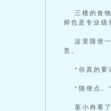
三楼的食物皆
师也是专业级
这里随便一
贵。
“你真的要请
“随便点。”
堇小冉看了