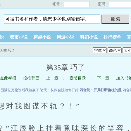
账号：
密码：
阁
搜 索
说
都市小说
穿越小说
网游小说
科幻小说
排行榜单
第35章 巧了
第35章 巧了
点此举报
投推荐票
上一章
章节目录
下一章
加入书
←
→
：囤满亿万物资后我躺赢了
诸天：从四合院治禽开始
四合院：开局打断傻柱的腿
四合
对我图谋不轨？！”
”江辰脸上挂着意味深长的笑容