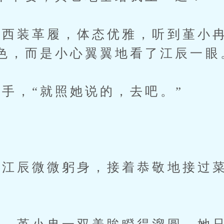
装革履，体态优雅，听到堇小冉
色，而是小心翼翼地看了江辰一眼
，“就照她说的，去吧。”
江辰微微躬身，接着恭敬地接过菜