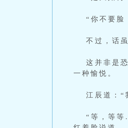
“你不要脸！
不过，话虽这
这并非是恐惧
一种愉悦。
江辰道：“我
“等，等等…
红着脸说道。