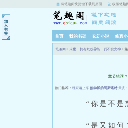
将笔趣阁快捷键下载到桌面
收藏笔趣
首页
我的书架
玄幻小说
修真小
笔趣阁
>
末世：拥有奴役异能，我不缺女神
> 
章节错误？
热门推荐：
玩家请上车
熊学派的阿斯塔特
天灾
“你是不是想
“是又如何？