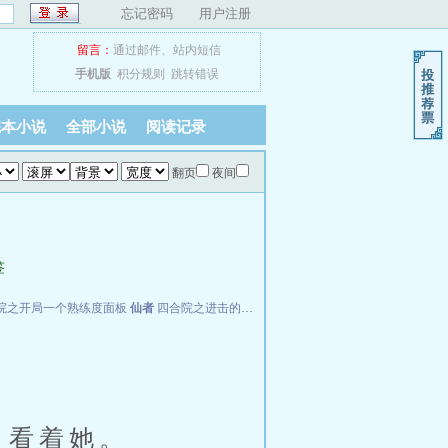
忘记密码
用户注册
留言：
通过邮件
、
站内短信
手机版
积分规则
跳转错误
完本小说
全部小说
阅读记录
翻页
夜间
签
院之开局一个熟练度面板
仙者
四合院之进击的何雨柱
FBI神探
，看着她。