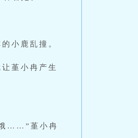
的小鹿乱撞。
让堇小冉产生
饿……”堇小冉