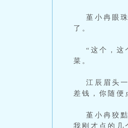
堇小冉眼珠子
了。
“这个，这个
菜。
江辰眉头一皱
差钱，你随便
堇小冉狡黠一
我刚才点的几