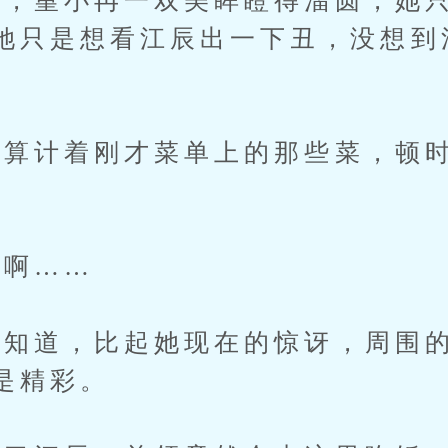
堇小冉一双美眸瞪得溜圆，她只
她只是想看江辰出一下丑，没想到
计着刚才菜单上的那些菜，顿时
啊……
道，比起她现在的惊讶，周围的
是精彩。