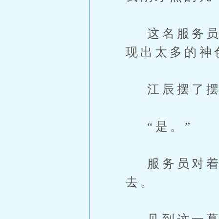
这名服务员西
现出太多的神
江辰摆了摆手
“是。”
服务员对着
去。