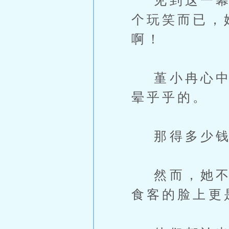
见到这一幕，
个玩笑而已，
啊！
堇小冉心中算
晕乎乎的。
那得多少钱
然而，她不知
食客的脸上更