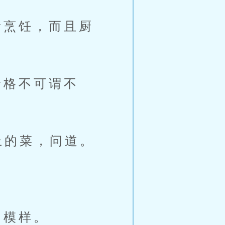
烹饪，而且厨
格不可谓不
上的菜，问道。
的模样。