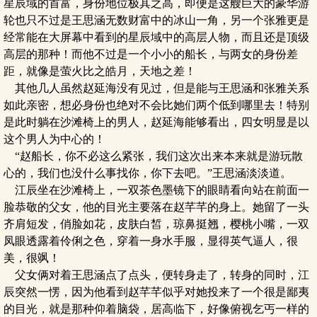
星辰域的首富，身份地位极其之高，即便是这艘巨大的豪华游
轮也只不过是王思涵无数财富中的冰山一角，另一个张雅更是
经常能在大屏幕中看到的星辰域中的高层人物，而且还是顶级
高层的那种！而他不过是一个小小的船长，与两女的身份差
距，就像是萤火比之皓月，天地之差！
其他几人虽然赵延海没有见过，但是能与王思涵和张雅关系
如此亲密，想必身份也绝对不会比她们两个低到哪里去！特别
是此时躺在沙滩椅上的男人，赵延海能够看出，四女明显是以
这个男人为中心的！
“赵船长，你不必这么紧张，我们这次出来本来就是游玩散
心的，我们也没什么事找你，你下去吧。”王思涵淡淡道。
江辰坐在沙滩椅上，一双茶色墨镜下的眼睛看向站在前面一
脸恭敬的父女，他的目光主要落在赵芊芊的身上。她留了一头
齐肩短发，俏脸如花，皮肤白皙，琼鼻挺翘，樱桃小嘴，一双
凤眼透露着伶俐之色，穿着一身水手服，显得英气逼人，很
美，很飒！
父女俩对着王思涵点了点头，便转身走了，转身的同时，江
辰突然一愣，因为他看到赵芊芊似乎对她投来了一个很是鄙夷
的目光，就是那种仰着脑袋，居高临下，好像俯视乞丐一样的