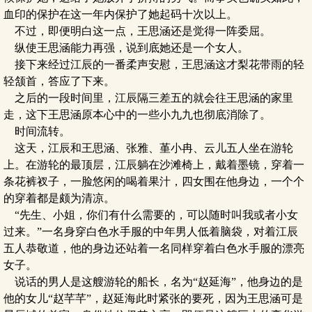
血印的保护在这一年内保护了她起码十次以上。
不过，即便明白这一点，王思涵还是觉得一阵委屈。
纵使王思涵能力再强，说到底她还是一个女人。
接下来经过江辰的一番柔声安慰，王思涵这才梨花带雨的轻
轻颔首，答应了下来。
之后的一段时间里，江辰隔三差五的就会往王思涵的家里
走，这下王思涵原本心中的一些小九九也彻底消除了。
时间流转。
这天，江辰和王思涵、张雅、堇小冉、云儿五人坐在游轮
上。在游轮的最顶层，江辰躺在沙滩椅上，戴着墨镜，穿着一
条花裤衩子，一脸悠闲的喝着果汁，四女围在他身边，一个个
的穿着都是颇为清凉。
“先生、小姐，你们有什么需要的，可以随时叫我或者小女
过来。”一名身穿白色水手服的中年男人低着脑袋，对着江辰
五人恭敬道，他的身边还站着一名同样穿着白色水手服的漂亮
女子。
说话的男人是这艘游轮的船长，名为“赵延海”，他身边的是
他的女儿“赵芊芊”，赵延海此时紧张的要死，因为王思涵可是