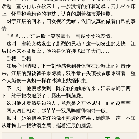
话题，堇小冉趴在软床上，一脸激情的打着游戏，云儿坐在床
上，怀里抱着粉色的抱枕，认真的刷着都市爱情剧。
对于江辰的回来，四女视若无睹，依旧认真的做着自己的事
情。
“嘿嘿……”江辰脸上突然露出一副贱兮兮的表情。
这时，游轮突然发生了剧烈的晃动！这一切发生的太快，江
辰根本来不及反应，他的身体直接飞出了大门……
卧槽！卧槽！
江辰心中呐喊，下一刻他感觉到身体落在沙滩上的冲击传
来。江辰的腿被裤子束缚着，双手举在头顶被衣服束缚着，整
个人就像一条蛆一样在沙滩上蛄蛹起来。
下一刻，他便感受到一阵柔软的触感传来，江辰蛄蛹了两
下，终于把衣服脱了，露出一颗脑袋。
这时他才看清身边的人，竟然是之前还见过一面的赵芊芊！
两人四目相对，赵芊芊一双凤眸瞪得铜铃一般。
顿时，她的俏脸羞红的像个熟透的苹果，她惊叫一声，不知
从哪掏出一把沙漠之鹰，指着江辰的脑袋。