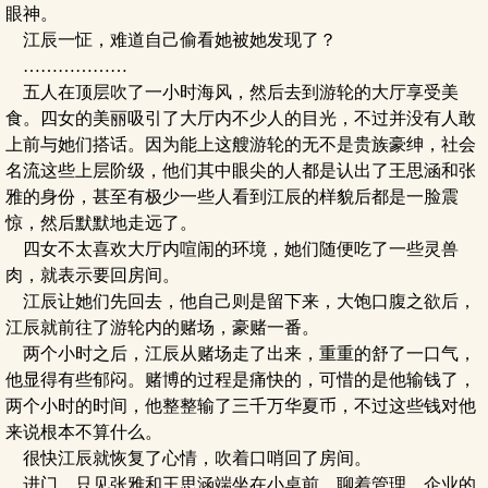
眼神。
江辰一怔，难道自己偷看她被她发现了？
………………
五人在顶层吹了一小时海风，然后去到游轮的大厅享受美
食。四女的美丽吸引了大厅内不少人的目光，不过并没有人敢
上前与她们搭话。因为能上这艘游轮的无不是贵族豪绅，社会
名流这些上层阶级，他们其中眼尖的人都是认出了王思涵和张
雅的身份，甚至有极少一些人看到江辰的样貌后都是一脸震
惊，然后默默地走远了。
四女不太喜欢大厅内喧闹的环境，她们随便吃了一些灵兽
肉，就表示要回房间。
江辰让她们先回去，他自己则是留下来，大饱口腹之欲后，
江辰就前往了游轮内的赌场，豪赌一番。
两个小时之后，江辰从赌场走了出来，重重的舒了一口气，
他显得有些郁闷。赌博的过程是痛快的，可惜的是他输钱了，
两个小时的时间，他整整输了三千万华夏币，不过这些钱对他
来说根本不算什么。
很快江辰就恢复了心情，吹着口哨回了房间。
进门，只见张雅和王思涵端坐在小桌前，聊着管理、企业的