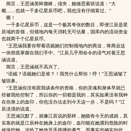
闻言，王思涵美眸微眯，须臾，她做思索状说道：“大
概……也就一千多亿星辰币吧，我也没有仔细算过。”
嘶！
一千多亿星辰币，这是一个极其夸张的数目，即便江辰是星
辰域的首领，但领地内每天消耗无可估量，国库内的流动资金
也就两千个亿星辰币。
“王思涵我要你帮着语嫣她们控制领地内的商业，将商业这
一块彻底掌握在我们手中。”江辰几乎用命令的语气对着王思
涵说道。
闻言，王思涵就不高兴了。
“语嫣？语嫣她们是谁？！我凭什么帮你！哼！”王思涵皱了
皱琼鼻。
“王思涵你没有跟我谈条件的资格，你的灵魂和身体早就已
经被我给控制了，所以你的一切都是我的，其实如果没有我种
在你身上的血印，你也没办法走到今天这一步，不是吗？”江
辰淡漠的说道。
王思涵沉默了，就像江辰说的那样，她能有今天的成就，其
实靠的就是江辰种在她身上的血印，血印能在她遇到危险的时
候保护她，这给了她放开手拼搏的勇气。而事实也确实如此，