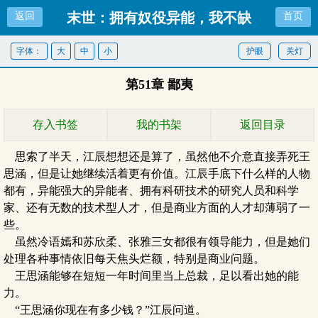
末世：拥有奴役异能，我不缺
返回
首页
女神
字体：
大
中
小
护眼
关灯
第51章 鄙夷
存入书签
我的书架
返回目录
思索了半天，江辰想想还是算了，虽然他不介意直接弄死王
思涵，但是让她继续活着更有价值。江辰手底下什么样的人物
都有，异能强大的异能者、拥有科研技术的研究人员和科学
家、还有无数的技术型人才，但是商业方面的人才却薄弱了一
些。
虽然冷语嫣和苏欣柔、张雅三女都很有领导能力，但是她们
处理各种事情依旧每天焦头烂额，特别是商业问题。
王思涵能够在短短一年时间里当上总裁，足以看出她的能
力。
“王思涵你现在有多少钱？”江辰问道。