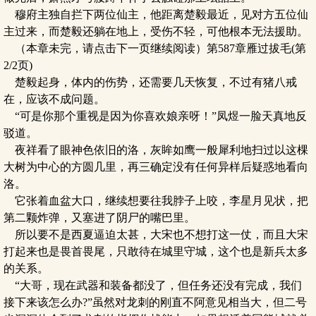
穆府主独自拦下两位仙主，他距离楚毅最近，见对方五位仙
主过来，而楚毅还躺在地上，受伤不轻，可他根本无法援助。
（本章未完，请点击下一页继续阅读）第587章雁过拔毛(第
2/2页)
楚毅起身，体内的伤势，还需要几天恢复，不过有猪八戒
在，应该不成问题。
“可是你那个重视是因为你喜欢娘亲呀！”凤煜一脸天真地反
驳道。
夜祥看了眼神色依旧的洛，灰眸如鹰一般犀利地扫过以这棵
大树为中心的方圆几里，再三确定没有任何异样后疑惑地看向
洛。
它张着血盆大口，继续想要往我脖子上咬，李星月见状，把
第二颗炸弹，又塞进了阴尸的嘴巴里。
所以要不是西夏逼迫太甚，大宋也不想打这一仗，而且大宋
打起来也是畏首畏尾，只敢待在城里守城，这个也是新兵太多
的关系。
“大哥，现在武器和装备都没了，但任务还没有完成，我们
接下来该怎么办?”虽然对龙刺的刚直不阿意见相当大，但二号