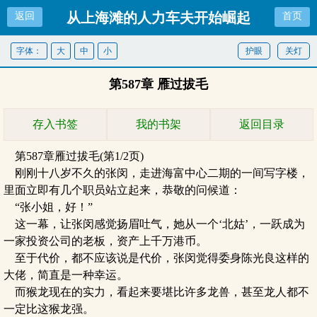
从上海滩的人力车夫开始崛起
返回
首页
字体：
大
中
小
护眼
关灯
第587章 雁过拔毛
存入书签
我的书架
返回目录
第587章雁过拔毛(第1/2页)
刚刚十八岁不久的张闵，走进海富中心二期的一间写字楼，
里面立即有几个职员站立起来，恭敬的问候道：
“张小姐，好！”
这一幕，让张闵感觉扬眉吐气，她从一个‘北姑’，一跃成为
一家投资公司的老板，资产上千万港币。
至于代价，都不应该说是代价，张闵觉得委身陈光良这样的
大佬，简直是一种幸运。
而猴龙现在的实力，看起来要堪比许多龙兽，甚至龙人都不
一定比这猴龙强。