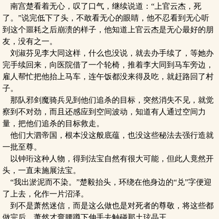
南宫楚看着无心，叹了口气，继续说道：“上官云杰，死
了。”说完低下了头，不敢看无心的眼睛，他不忍看到无心听
到这个噩耗之后崩溃的样子，他知道上官云杰是无心最好的朋
友，没有之一。
刘淑芬见李大同这样，什么也没说，就去办手续了，等她办
完手续回来，向医院借了一个轮椅，推着李大同到马车旁边，
雇人帮忙把他抬上马车，连午饭都没来得及吃，就赶路回了村
子。
那队邪剑魔骑兵见到他们追杀的目标，突然消失不见，就觉
察到不对劲，而且还感应到空间波动，知道有人通过空间力
量，把他们追杀的目标救走。
他们大泗帝国，根本没这般底蕴，也没这些秘法去强行造就
一批至尊。
以钟珩这种人物，得到法宝自然有很大可能，但此人竟然开
头，一直未施展法宝。
“我出淤泥而不染。”楚毅抬头，环绕在他身边的“兑”字便迎
了上去，化作一片沼泽。
到不是萧然迷信，而是这么做也是对死者的尊敬，将这些都
做完后，萧然才弯腰蹲下伸手去触碰那土玹晶王。