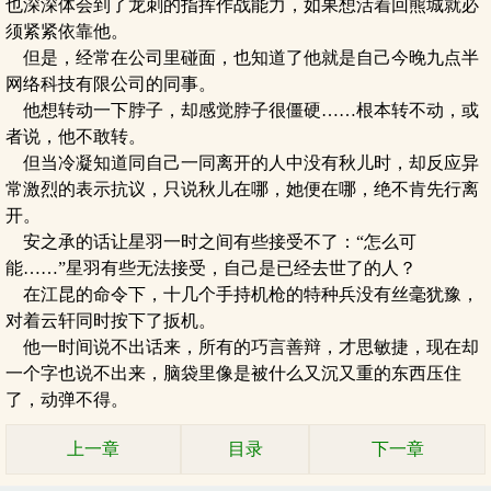
也深深体会到了龙刺的指挥作战能力，如果想活着回熊城就必
须紧紧依靠他。
但是，经常在公司里碰面，也知道了他就是自己今晚九点半
网络科技有限公司的同事。
他想转动一下脖子，却感觉脖子很僵硬……根本转不动，或
者说，他不敢转。
但当冷凝知道同自己一同离开的人中没有秋儿时，却反应异
常激烈的表示抗议，只说秋儿在哪，她便在哪，绝不肯先行离
开。
安之承的话让星羽一时之间有些接受不了：“怎么可
能……”星羽有些无法接受，自己是已经去世了的人？
在江昆的命令下，十几个手持机枪的特种兵没有丝毫犹豫，
对着云轩同时按下了扳机。
他一时间说不出话来，所有的巧言善辩，才思敏捷，现在却
一个字也说不出来，脑袋里像是被什么又沉又重的东西压住
了，动弹不得。
上一章
目录
下一章