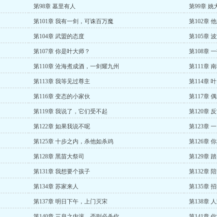
第98章 墓里有人
第99章 
第101章 我有一剑，可诛百万魔
第102章 
第104章 武盟的态度
第105章
第107章 你是叶大师？
第108章 
第110章 沧海煮成酒，一剑耀九州
第111章
第113章 我等见过尊主
第114章 
第116章 变态的小家伙
第117章 
第119章 我说了，它们受不起
第120章 
第122章 如果我说不呢
第123章 
第125章 十步之内，杀他如杀鸡
第126章
第128章 黑苗大祭司
第129章
第131章 我想要个孩子
第132章 
第134章 苏家来人
第135章 
第137章 明日下午，上门灭宋
第138章
第140章 三息之内滚，否则必杀你
第141章