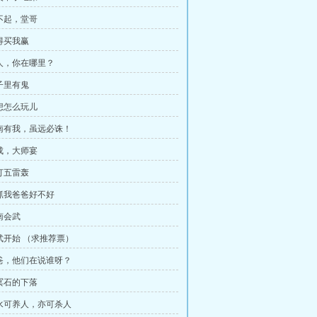
对不起，堂哥
记得买我赢
主人，你在哪里？
镜子里有鬼
你想怎么玩儿
黔南有我，虽远必诛！
符成，大师宴
天打五雷轰
别抓我爸爸好不好
南会武
会武开始 （求推荐票）
爸爸，他们在说谁呀？
空冥石的下落
风水可养人，亦可杀人