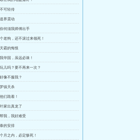
道不可轻传
武道界震动
 败你何须我师傅出手
 三个老狗，还不滚过来领死！
晁天霸的悔恨
 犯我华国，虽远必诛！
 好玩儿吗？要不再来一次？
 你好像不服我？
修罗镇天杀
让他们跪着！
 我叶家出真龙了
 帮帮我，我好难受
林泰的安排
 一个月之内，必定惨死！