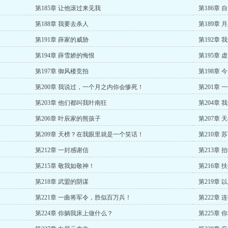
第185章 让他滚过来见我
第186章
第188章 我要去杀人
第189章 
第191章 薛家的威胁
第192章
第194章 薛雪娇的悔恨
第195章
第197章 御风楼竞拍
第198章
第200章 我说过，一个月之内你会惨死！
第201章
第203章 他们都叫我叶南狂
第204章
第206章 叶辰家的熊孩子
第207章
第209章 天榜？在我眼里就是一个笑话！
第210章 
第212章 一封感谢信
第213章
第215章 敬我如敬神！
第216章
第218章 武盟的阴谋
第219章
第221章 一曲将军令，胜似百万兵！
第222章
第224章 你躺我床上做什么？
第225章