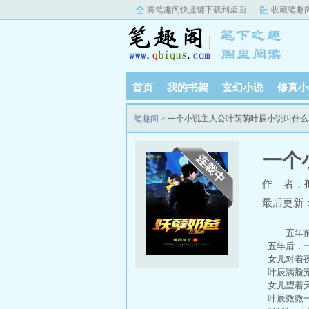
将笔趣阁快捷键下载到桌面
收藏笔趣
首页
我的书架
玄幻小说
修真小
笔趣阁
> 一个小说主人公叶萌萌叶辰小说叫什
一个
作 者：
最后更新：20
五年前
五年后，一
女儿对着夜
叶辰满脸宠
女儿望着天
叶辰微微一