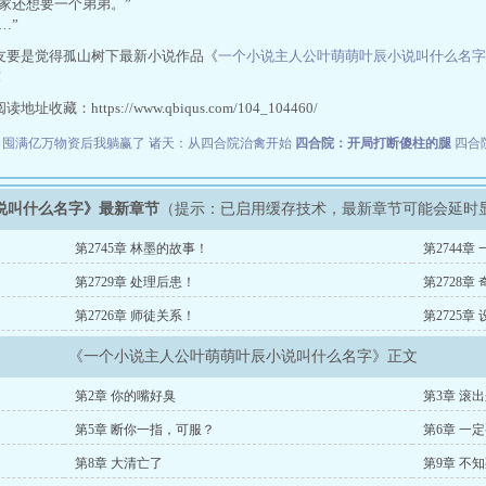
家还想要一个弟弟。”
…”
友要是觉得孤山树下最新小说作品《
一个小说主人公叶萌萌叶辰小说叫什么名字
！
地址收藏：https://www.qbiqus.com/104_104460/
：囤满亿万物资后我躺赢了
诸天：从四合院治禽开始
四合院：开局打断傻柱的腿
四合
说叫什么名字》最新章节
（提示：已启用缓存技术，最新章节可能会延时
第2745章 林墨的故事！
第2744章
第2729章 处理后患！
第2728章
第2726章 师徒关系！
第2725章
《一个小说主人公叶萌萌叶辰小说叫什么名字》正文
第2章 你的嘴好臭
第3章 滚
第5章 断你一指，可服？
第6章 一
第8章 大清亡了
第9章 不