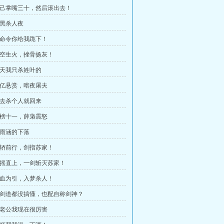
 自己掌嘴三十，然后滚出去！
月黑杀人夜
 我命令你给我跪下！
 虚空生火，挫骨扬灰！
 今天我只杀姓叶的
 一亿悬赏，暗夜屠夫
 我去杀个人就回来
 天榜十一，薛枭震怒
苏雨涵的下落
 抬轿前行，剑指苏家！
 扶摇直上，一剑斩灭苏家！
 以血为引，入梦杀人！
 连剑道都没搞懂，也配自称剑神？
 你老公我现在很厉害