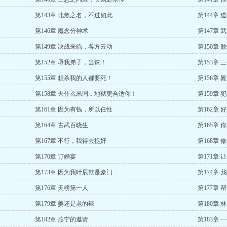
第143章 北煞之名，不过如此
第144章 
第146章 魔念分神术
第147章 
第149章 决战来临，各方云动
第150章
第152章 辱我弟子，当诛！
第153章
第155章 想杀我的人都要死！
第156章 
第158章 去什么米国，地狱更合适你！
第159章
第161章 因为有钱，所以任性
第162章
第164章 古武百晓生
第165章
第167章 不行，我得去捉奸
第168章 
第170章 订婚宴
第171章 
第173章 因为我叶辰就是豪门
第174章
第176章 天榜第一人
第177章
第179章 姜还是老的辣
第180章 
第182章 燕宁的邀请
第183章