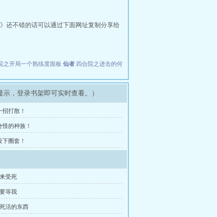
》还不错的话可以通过下面网址复制分享给
院之开局一个熟练度面板
仙者
四合院之进击的何
显示，登录书架即可实时查看。）
 一招打散！
 奇怪的种族！
 设下圈套！
出来受死
定要等我
知死活的东西