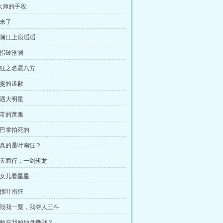
姚大师的手段
他来了
 波澜江上浪滔滔
一指破沧澜
 南狂之名震八方
叶雯的道歉
偶遇大明星
反常的萧雅
一巴掌拍死的
 你真的是叶南狂？
 踏天而行，一剑斩龙
陪女儿看星星
招揽叶南狂
 人毁我一粟，我夺人三斗
 你敢在我的地盘撒野？