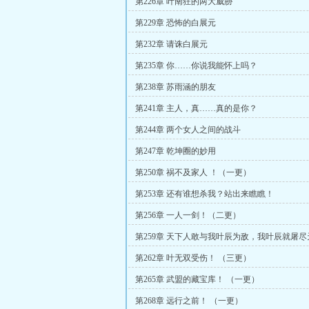
第226章 叶南狂的两大威胁
第229章 恐怖的白展元
第232章 请诛白展元
第235章 你……你说我能怀上吗？
第238章 苏雨涵的朋友
第241章 主人，真……真的是你？
第244章 两个女人之间的战斗
第247章 乾坤圈的妙用
第250章 祸不及家人 ！（一更）
第253章 还有谁想杀我？站出来瞧瞧！
第256章 一人一剑！（二更）
第259章 天下人敢与我叶辰为敌，我叶辰就屠
第262章 叶无双受伤！ （三更）
第265章 武盟的藏宝库！ （一更）
第268章 远行之前！ （一更）