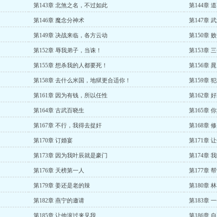
第143章 北煞之名，不过如此
第144章 
第146章 魔念分神术
第147章 
第149章 决战来临，各方云动
第150章
第152章 辱我弟子，当诛！
第153章
第155章 想杀我的人都要死！
第156章 
第158章 去什么米国，地狱更合适你！
第159章
第161章 因为有钱，所以任性
第162章
第164章 古武百晓生
第165章
第167章 不行，我得去捉奸
第168章 
第170章 订婚宴
第171章 
第173章 因为我叶辰就是豪门
第174章
第176章 天榜第一人
第177章
第179章 姜还是老的辣
第180章 
第182章 燕宁的邀请
第183章
第185章 让他滚过来见我
第186章