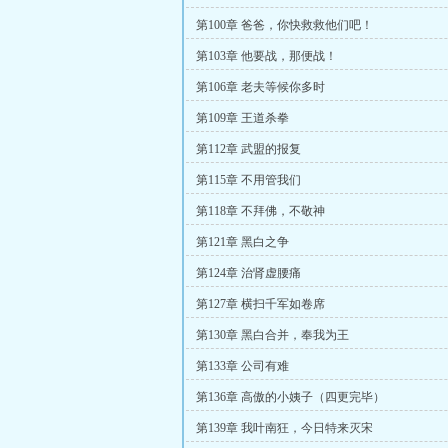
第100章 爸爸，你快救救他们吧！
第103章 他要战，那便战！
第106章 老夫等候你多时
第109章 王道杀拳
第112章 武盟的报复
第115章 不用管我们
第118章 不拜佛，不敬神
第121章 黑白之争
第124章 治肾虚腰痛
第127章 横扫千军如卷席
第130章 黑白合并，奉我为王
第133章 公司有难
第136章 高傲的小姨子（四更完毕）
第139章 我叶南狂，今日特来灭宋