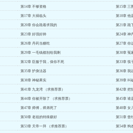
第14章 不够资格
第15章 
第17章 大祸临头
第18章 
第20章 你会跪着求我的
第21章 
第23章 好强好帅
第24章 神
第26章 丹药当糖吃
第27章 
第29章 一毛钱都别给我剩
第30章 冤
第32章 臣服于我，保你不死
第33章 筷
第35章 护身法器
第36章 
第38章 神秘果实
第39章 
第41章 九龙湾 （求推荐票）
第42章 
第44章 你被开除了 （求推荐票）
第45章 
第47章 师傅，师弟死了
第48章 
第50章 老祖的特殊癖好
第51章 
第53章 天帝一拜 （求推荐票）
第54章 