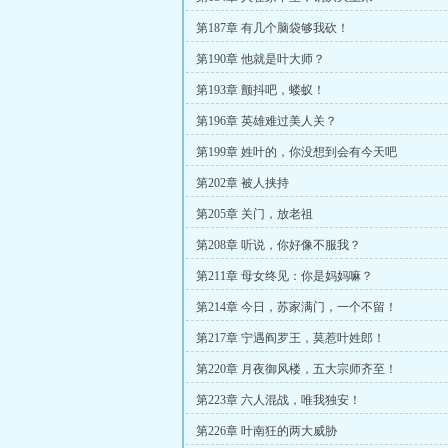
第187章 有几个脑袋够我砍！
第190章 他就是叶大师？
第193章 颤抖吧，蝼蚁！
第196章 英雄难过美人关？
第199章 姓叶的，你没想到会有今天吧
第202章 被人挟持
第205章 关门，放老祖
第208章 听说，你好像不服我？
第211章 母女终见：你是妈妈嘛？
第214章 今日，苏家满门，一个不留！
第217章 宁遇阎罗王，莫惹叶姓郎！
第220章 月夜御风楼，五大宗师齐至！
第223章 六人混战，唯我独安！
第226章 叶南狂的两大威胁