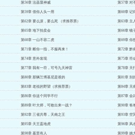
第56章 法器显神威
第57章 
第59章 借你人头一用
第60章 
第62章 要么滚，要么死 （求推荐票）
第63章 
第65章 地下拍卖会
第66章 
第68章 一山不容二虎
第69章 
第71章 断你一指，不服再来！
第72章 
第74章 意外发现
第75章 
第77章 我有一符，可号九天神雷
第78章 
第80章 那辆兰博基尼是谁的
第81章 
第83章 老祖的野望（求推荐票）
第84章 天
第86章 你这个同学不行
第87章 
第89章 叶大师，可敢出来一战？
第90章 
第92章 三省共尊，天南之王
第93章 
第95章 天王盖地虎
第96章 
第98章 墓里有人
第99章 