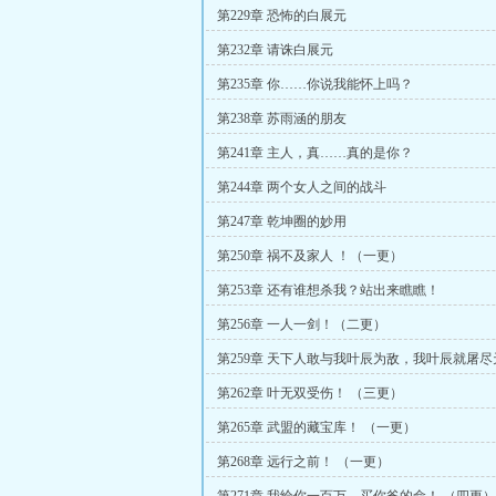
第229章 恐怖的白展元
第232章 请诛白展元
第235章 你……你说我能怀上吗？
第238章 苏雨涵的朋友
第241章 主人，真……真的是你？
第244章 两个女人之间的战斗
第247章 乾坤圈的妙用
第250章 祸不及家人 ！（一更）
第253章 还有谁想杀我？站出来瞧瞧！
第256章 一人一剑！（二更）
第259章 天下人敢与我叶辰为敌，我叶辰就屠
第262章 叶无双受伤！ （三更）
第265章 武盟的藏宝库！ （一更）
第268章 远行之前！ （一更）