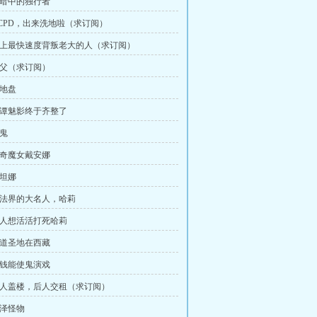
 黑暗中的独行者
 GCPD，出来洗地啦（求订阅）
 史上最快速度背叛老大的人（求订阅）
 教父（求订阅）
换地盘
 哥谭魅影终于齐整了
内鬼
 神奇魔女戴安娜
扎坦娜
 魔法界的大名人，哈莉
 有人想活活打死哈莉
 武道圣地在西藏
 有钱能使鬼演戏
 前人盖楼，后人交租（求订阅）
沼泽怪物