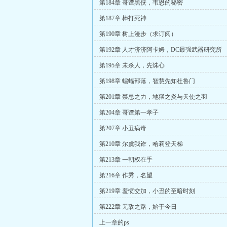
第184章 哥谭黑侠，韦恩的秘密
第187章 棒打死神
第190章 树上漫步（求订阅）
第192章 人才济济阿卡姆，DC最强武器研究所
第195章 未杀人，先诛心
第198章 蝙蝠部落，智慧先知杜鲁门
第201章 禁忌之力，地狱之炎与天使之羽
第204章 哥谭第一孝子
第207章 小丑病毒
第210章 尔虞我诈，哈莉登天梯
第213章 一朝权在手
第216章 作秀，名望
第219章 羞愤交加，小丑的至暗时刻
第222章 无敌之路，始于今日
上一章的ps