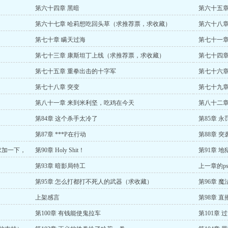
第六十四章 黑暗
第六十五章
（求推荐票
第六十七章 哈莉想吃回头草（求推荐票，求收藏）
第六十八章
第七十章 瞒天过海
第七十一章
第七十三章 康斯坦丁上线（求推荐票，求收藏）
第七十四章
第七十五章 重拳出击的十字军
第七十六章
第七十八章 突变
第七十九章
第八十一章 来到米利坚，吃鸡在今天
第八十二章
第84章 这个杀手太冷了
第85章 
第87章 ***P在行动
第88章 突
求加一下，
第90章 Holy Shit！
第91章 地
第93章 暗影局特工
上一章的p
第95章 怎么打都打不死人的武器（求收藏）
第96章 
上架感言
第98章 
章啊）
第100章 有钱能使鬼拉车
第101章