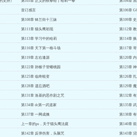
们的支持）
第103章 正义的铁拳给了哈莉一拳
第104章
首订感言
第106章
第108章 钵兰街十三妹
第109章
第111章 猫头鹰初现
第112章
第113章 学习中的哈莉
第114章 
第116章 天下第一格斗场
第117章
第119章 左右逢源
第120章 
第122章 孙猴子管蟠桃园
第123章
第125章 临终蜕变
第126章 
第128章 遗忘酒吧
第129章
第131章 洛基的恶作剧之咒
第132章
第134章 dc第一武道家
第135章
第137章 一网成擒
第138章
上一章的ps，关于猫头鹰法庭
第140章
第142章 反弹伤害，头脑咒
第143章 