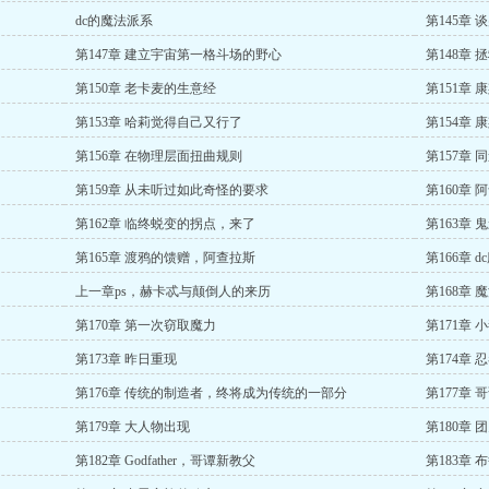
dc的魔法派系
第145章
第147章 建立宇宙第一格斗场的野心
第148章 
第150章 老卡麦的生意经
第151章
第153章 哈莉觉得自己又行了
第154章
第156章 在物理层面扭曲规则
第157章
第159章 从未听过如此奇怪的要求
第160章
第162章 临终蜕变的拐点，来了
第163章 
第165章 渡鸦的馈赠，阿查拉斯
第166章
上一章ps，赫卡忒与颠倒人的来历
第168章
第170章 第一次窃取魔力
第171章
第173章 昨日重现
第174章 
第176章 传统的制造者，终将成为传统的一部分
第177章 
第179章 大人物出现
第180章
第182章 Godfather，哥谭新教父
第183章