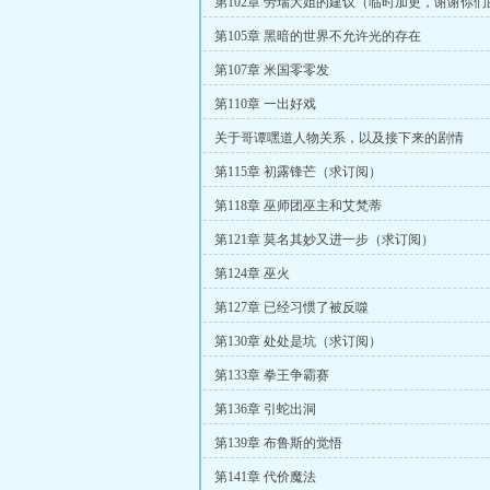
第102章 劳瑞大姐的建议（临时加更，谢谢你
第105章 黑暗的世界不允许光的存在
第107章 米国零零发
第110章 一出好戏
关于哥谭嘿道人物关系，以及接下来的剧情
第115章 初露锋芒（求订阅）
第118章 巫师团巫主和艾梵蒂
第121章 莫名其妙又进一步（求订阅）
第124章 巫火
第127章 已经习惯了被反噬
第130章 处处是坑（求订阅）
第133章 拳王争霸赛
第136章 引蛇出洞
第139章 布鲁斯的觉悟
第141章 代价魔法