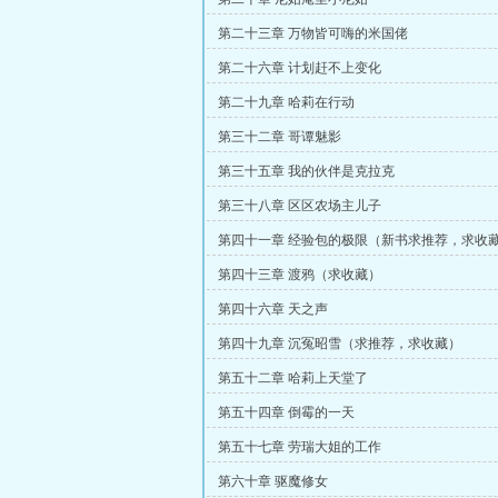
第二十三章 万物皆可嗨的米国佬
第二十六章 计划赶不上变化
第二十九章 哈莉在行动
第三十二章 哥谭魅影
第三十五章 我的伙伴是克拉克
第三十八章 区区农场主儿子
第四十一章 经验包的极限（新书求推荐，求收
了）
第四十三章 渡鸦（求收藏）
第四十六章 天之声
第四十九章 沉冤昭雪（求推荐，求收藏）
第五十二章 哈莉上天堂了
第五十四章 倒霉的一天
第五十七章 劳瑞大姐的工作
第六十章 驱魔修女