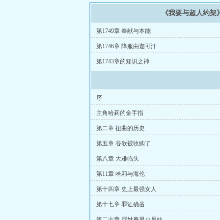
《我要与超人约架
第1749章 奉献与本能
第1746章 降服由迦可汗
第1743章的知识之神
序
主角哈莉的金手指
第二章 扭曲的历史
第五章 谷歌被收购了
第八章 大难临头
第11章 哈莉与海伦
第十四章 史上最强女人
第十七章 罪证确凿
第二十章 尼姑庵里小尼姑