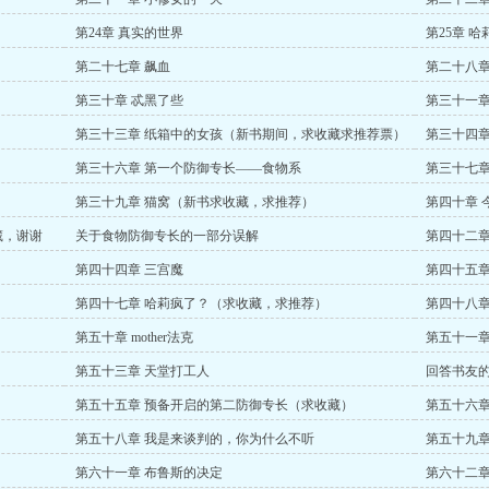
第24章 真实的世界
第25章 
第二十七章 飙血
第二十八章
了）
第三十章 忒黑了些
第三十一章
第三十三章 纸箱中的女孩（新书期间，求收藏求推荐票）
第三十四章
第三十六章 第一个防御专长——食物系
第三十七章
第三十九章 猫窝（新书求收藏，求推荐）
第四十章 
藏，谢谢
关于食物防御专长的一部分误解
第四十二章
第四十四章 三宫魔
第四十五章
第四十七章 哈莉疯了？（求收藏，求推荐）
第四十八章
第五十章 mother法克
第五十一章
第五十三章 天堂打工人
回答书友
第五十五章 预备开启的第二防御专长（求收藏）
第五十六章
第五十八章 我是来谈判的，你为什么不听
第五十九章
第六十一章 布鲁斯的决定
第六十二章