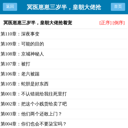
冥医崽崽三岁半，皇朝大佬抢
返回
首页
着宠
冥医崽崽三岁半，皇朝大佬抢着宠
[正序]
[倒序]
第110章：深夜事变
第109章：可能的目的
第108章：京城神秘人
第107章：被打
第106章：老六被踹
第105章：蛇胆是好东西
第001章：不认错就给我往死里打
第002章：把这个小贱货给卖了吧
第003章：他们两个还敢上门？
第004章：你们也会不要柒宝吗？