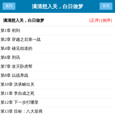
满清想入关，白日做梦
返回
首页
满清想入关，白日做梦
[正序]
[倒序]
第1章 初到
第2章 穿越之后第一战
第4章 碰见劫道的
第6章 刑讯
第7章 攻灭卧虎帮
第8章 以战养战
第10章 洪承畴出关
第11章 李自成之死
第12章 下一步打哪里
第13章 目标：八大皇商