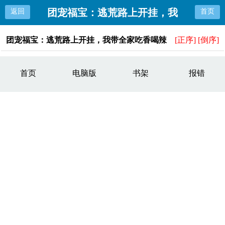
团宠福宝：逃荒路上开挂，我
返回
首页
带全家吃香喝辣
团宠福宝：逃荒路上开挂，我带全家吃香喝辣
[正序]
[倒序]
首页
电脑版
书架
报错